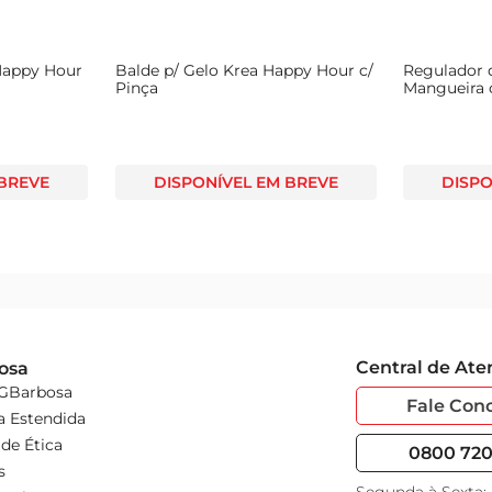
 Happy Hour
Balde p/ Gelo Krea Happy Hour c/
Regulador 
Pinça
Mangueira c
80cm
 BREVE
DISPONÍVEL EM BREVE
DISPO
Central de At
osa
 GBarbosa
Fale Con
a Estendida
de Ética
0800 720 
s