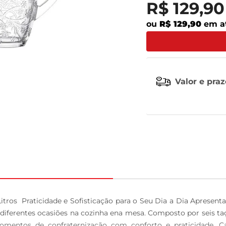
R$
129
,
90
tv
ou
R$ 129,90
em a
Valor e pra
 Litros  Praticidade e Sofisticação para o Seu Dia a Dia Apres
 diferentes ocasiões na cozinha ena mesa. Composto por seis taç
omentos de confraternização com conforto e praticidade. Car