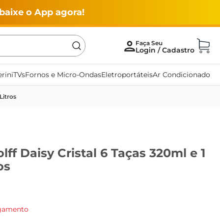
baixe o App agora!
rini
TVs
Fornos e Micro-Ondas
Eletroportáteis
Ar Condicionado
Litros
ff Daisy Cristal 6 Taças 320ml e 1
os
agamento