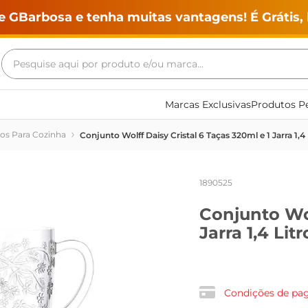
e GBarbosa e tenha muitas vantagens! É Grátis, 
Pesquise aqui por produto e/ou marca...
Termos mais buscados
Marcas Exclusivas
Produtos Pe
geladeira
ios Para Cozinha
Conjunto Wolff Daisy Cristal 6 Taças 320ml e 1 Jarra 1,4 
maquina lavar
fogao
1890525
café
Conjunto Wol
cerveja
Jarra 1,4 Litr
frango
leite
vinho
Condições de p
leite pó