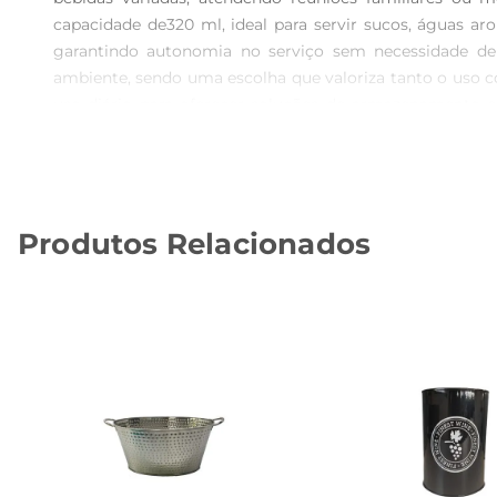
capacidade de320 ml, ideal para servir sucos, águas ar
garantindo autonomia no serviço sem necessidade d
ambiente, sendo uma escolha que valoriza tanto o uso co
uso diário para oferecer soluções de armazenamento e 
confortáveis. O design pensado para facilitar a manip
funcionalidade aliada a qualidade. Dimensões e compo
reconhecida por oferecer produtos com atenção aos deta
cozinha. O conjunto promove a organização e a praticid
Produtos Relacionados