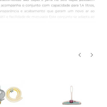
a acompanha o conjunto com capacidade para 1,4 litros, 
ransparência e acabamento que geram um novo ar ao 
til e facilidade de manuseio Este conjunto se adapta ao 
taças permitem aproveitar o conteúdo servindo porções 
a utilização, atendendo às necessidades de quem busca 
 estejam disponíveis, a linha Daisy da marca Wolff é 
padrão esperado dentro da categoria de utensílios para 
el.