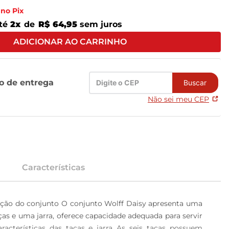
no Pix
té
2
x
de
R$ 64,95
sem juros
ADICIONAR AO CARRINHO
zo de entrega
Buscar
Não sei meu CEP
Características
entação do conjunto O conjunto Wolff Daisy apresenta uma 
as e uma jarra, oferece capacidade adequada para servir 
acterísticas das taças e jarra As seis taças possuem 