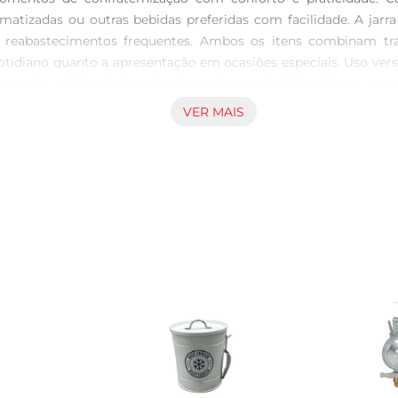
omatizadas ou outras bebidas preferidas com facilidade. A jarr
e reabastecimentos frequentes. Ambos os itens combinam t
tidiano quanto a apresentação em ocasiões especiais. Uso versá
serviço prático. A jarra é adequada para bebidas frias, e as 
ulação proporciona uma experiência agradável e segura a cad
VER MAIS
sição Embora os dados detalhados de dimensões e material não
lhes que reforçam o conforto e o valor estético, alinhados ao 
ade, tornando o momento do serviço mais harmonioso e agradáv