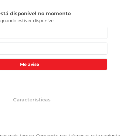
Me avise
Características
 por mais tempo. Composto por trêspeças, este conjunto 