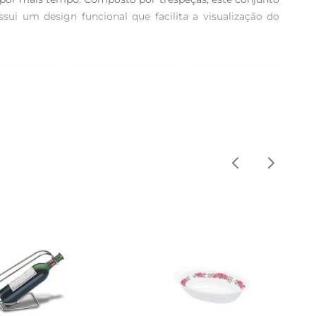
ssui um design funcional que facilita a visualização do 
 de alimentos. As tampas herméticas proporcionam um 
ntos. Além disso, o formato empilhável dos recipientes 
rganizar materiais de escritório, itens de artesanato ou 
ejam uma adição valiosa em qualquer lar.

mitindo que você mantenha sua despensa abastecida. As 
esso aos ingredientes. A limpeza é simples, podendo ser 