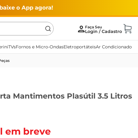
baixe o App agora!
rini
TVs
Fornos e Micro-Ondas
Eletroportáteis
Ar Condicionado
Peças
ta Mantimentos Plasútil 3.5 Litros
l em breve