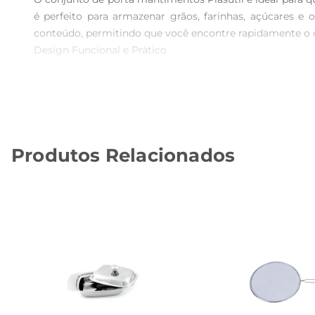
é perfeito para armazenar grãos, farinhas, açúcares e o
conteúdo, permitindo que você encontre rapidamente o qu
Design Funcional e Prático  

Os porta mantimentos são feitos de plástico resiste
fechamento seguro, evitando a entrada de umidade e pra
ajuda a otimizar o espaço na sua despensa ou armário, to
Versatilidade no Uso  

Este conjunto é ideal não apenas para a cozinha,mas tamb
Produtos Relacionados
pequenos acessórios, os porta mantimentos Plasutil se a
Especificações Técnicas  

Cada recipiente do conjunto possui capacidade ideal p
dimensões dos porta mantimentos são projetadaspara se e
feita com água e sabão, garantindo praticidade no dia a d