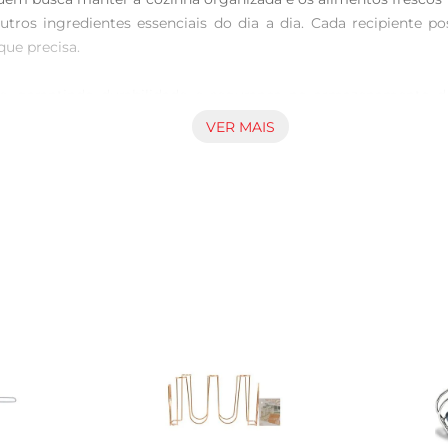
utros ingredientes essenciais do dia a dia. Cada recipiente po
e precisa.

nte, garantindo durabilidade e segurança no armazenamento
gas, o que é fundamental para preservar a qualidade dos alime
VER MAIS
rnando a organização ainda mais prática.

ém pode ser utilizado em outros ambientes da casa. Seja para o
daptam a diversas necessidades. Sua versatilidade faz com que s
ara armazenar uma quantidadesignificativa de alimentos, per
ncaixar facilmente em prateleiras e armários, facilitando o ac
ia.