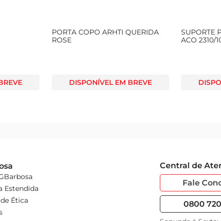
PORTA COPO ARHTI QUERIDA
SUPORTE 
ROSE
ACO 2310/1
 BREVE
DISPONÍVEL EM BREVE
DISPO
Central de At
osa
 GBarbosa
Fale Con
a Estendida
de Ética
0800 720 
s