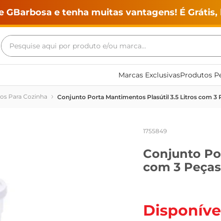
e GBarbosa e tenha muitas vantagens! É Grátis, 
Pesquise aqui por produto e/ou marca...
Termos mais buscados
Marcas Exclusivas
Produtos Pe
geladeira
ios Para Cozinha
Conjunto Porta Mantimentos Plasútil 3.5 Litros com 3 
maquina lavar
fogao
1755849
café
Conjunto Por
cerveja
com 3 Peças
frango
leite
vinho
Disponíve
leite pó