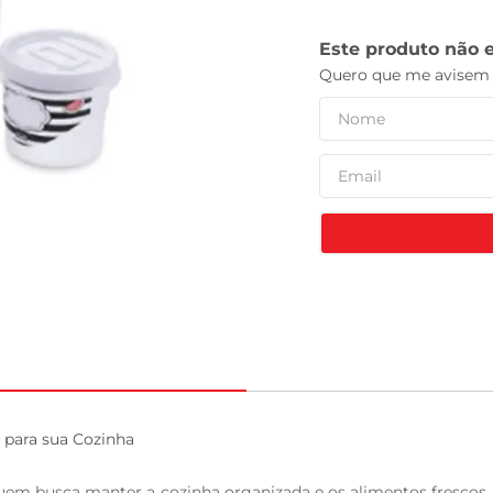
celular
 para sua Cozinha

quem busca manter a cozinha organizada e os alimentos frescos