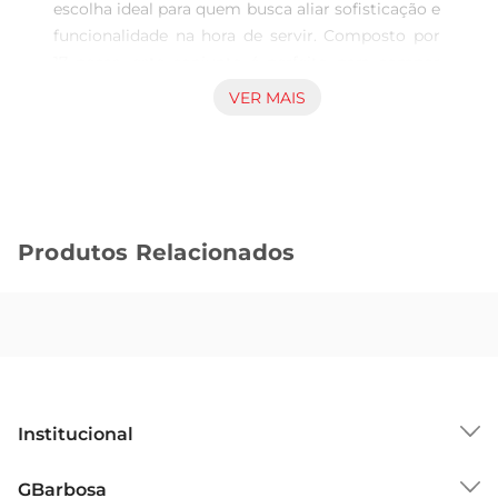
escolha ideal para quem busca aliar sofisticação e 
funcionalidade na hora de servir. Composto por 
17 peças, este conjunto é perfeito para compor 
uma mesa elegante, seja em ocasiões especiais 
VER MAIS
ou no dia a dia. Os talheres são fabricados com 
materiais de alta qualidade, garantindo 
durabilidade e resistência, além de um design 
que se destaca pela beleza e modernidade.

Design e Materiais  

Produtos Relacionados
Os talheres Simonaggio Belize apresentam um 
acabamento refinado que traz um novo ar à sua 
mesa. Com linhas suaves e um toque 
contemporâneo, cada peça é projetada para 
proporcionar conforto e praticidade durante o 
uso. O conjunto inclui facas, garfos e colheres, 
todos elaborados com aço inoxidável, que não só 
Institucional
conferem um aspecto brilhante, mas também 
são fáceis de limpar e manter.

Sobre o GBarbosa
GBarbosa
Versatilidade para Todas as Ocasiões  
