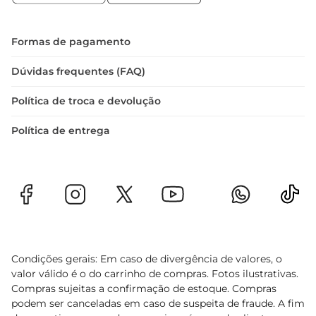
Especificações do Produto  

O conjunto é composto por 17 peças, incluindo:  

 6 Garfos de Mesa  

Formas de pagamento
 6 Facas de Mesa  

 6 Colheres de Mesa  

Dúvidas frequentes (FAQ)
 1 Colher deSobremesa  

Política de troca e devolução
Com um design que combina estética e 
praticidade, o Conjunto de Talheres Simonaggio 
Política de entrega
Belize é a escolha perfeita para quem valoriza a 
qualidade e o estilo na hora de servir. Transforme 
suas refeições em momentos especiais com este 
conjunto que prometeencantar a todos à mesa.
Condições gerais: Em caso de divergência de valores, o
valor válido é o do carrinho de compras. Fotos ilustrativas.
Compras sujeitas a confirmação de estoque. Compras
podem ser canceladas em caso de suspeita de fraude. A fim