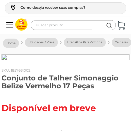
Como deseja receber suas compras?
Buscar produto
Termos mais buscados
Utilidades E Casa
Utensílios Para Cozinha
Talheres
geladeira
maquina lavar
fogao
:
1857661002
Conjunto de Talher Simonaggio
café
Belize Vermelho 17 Peças
cerveja
frango
Disponível em breve
leite
vinho
leite pó