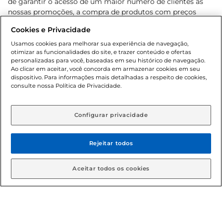
de garantir o acesso de um maior número de clientes as
nossas promoções, a compra de produtos com preços
promocionais poderá ter sua quantidade limitada por
Cookies e Privacidade
cliente. Os preços, ofertas e condições são exclusivos para
o e-commerce e válidos durante o dia de hoje, podendo
Usamos cookies para melhorar sua experiência de navegação,
otimizar as funcionalidades do site, e trazer conteúdo e ofertas
sofrer alterações sem prévia notificação. Proibida a venda
personalizadas para você, baseadas em seu histórico de navegação.
de bebidas alcoólicas para menores de 18 anos, conforme
Ao clicar em aceitar, você concorda em armazenar cookies em seu
Lei n.º 8069/90, art. 81, inciso II (Estatuto da Criança e do
dispositivo. Para informações mais detalhadas a respeito de cookies,
Adolescente). Preços e condições exclusivos para o
consulte nossa Política de Privacidade.
www.gbarbosa.com.br
, podendo sofrer alterações sem
aviso prévio. O valor mínimo para as compras on-line é de
R$ 80,00.
Configurar privacidade
Rejeitar todos
© 2026 Copyright. Todos os direitos
reservados Gbarbosa.
Aceitar todos os cookies
Cencosud Brasil Comercial SA.CNPJ sob n° 39.346.861/0350-38 .
Sediada na Av. das Nações Unidas, 12.995, 21º andar, CEP: