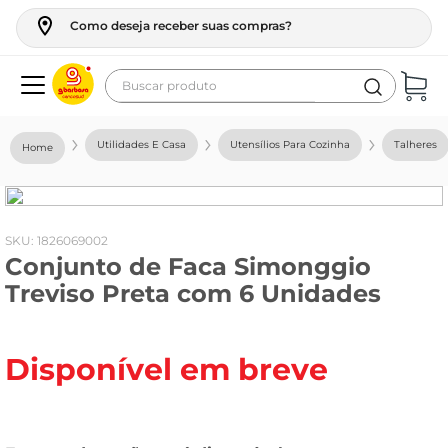
Como deseja receber suas compras?
Buscar produto
Termos mais buscados
Utilidades E Casa
Utensílios Para Cozinha
Talheres
geladeira
maquina lavar
fogao
:
1826069002
Conjunto de Faca Simonggio
café
Treviso Preta com 6 Unidades
cerveja
frango
Disponível em breve
leite
vinho
leite pó