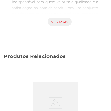
indispensável para quem valoriza a qualidade e a 
sofisticação na hora de servir. Com um conjunto 
de seis facas, este produto é ideal para compor a 
mesa em almoços e jantares, proporcionando 
VER MAIS
um toque especial a cada refeição. Seu design 
clássico e funcional garante que você tenha 
sempre à disposição utensílios que aliam beleza e 
praticidade.

Design e materiais de qualidade  

Produtos Relacionados
Elaboradas com materiais de alta qualidade, as 
facas Simonaggio Treviso apresentam lâminas 
afiadas que cortam com precisão, facilitando o 
manuseio durante as refeições. O cabo 
ergonômico proporciona conforto ao segurar, 
permitindo que você desfrute de cada prato sem 
esforço. Além disso, o acabamento elegante traz 
um novo ar à sua mesa, tornando cada ocasião 
ainda mais especial.

Especificações técnicas  
