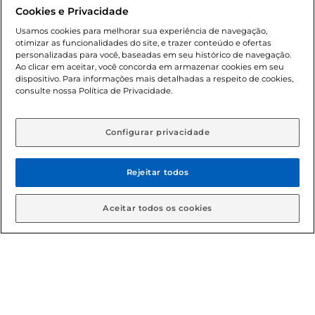
promocionais poderá ter sua quantidade limitada por
Cookies e Privacidade
cliente. Os preços, ofertas e condições são exclusivos para
o e-commerce e válidos durante o dia de hoje, podendo
Usamos cookies para melhorar sua experiência de navegação,
otimizar as funcionalidades do site, e trazer conteúdo e ofertas
sofrer alterações sem prévia notificação. Proibida a venda
personalizadas para você, baseadas em seu histórico de navegação.
de bebidas alcoólicas para menores de 18 anos, conforme
Ao clicar em aceitar, você concorda em armazenar cookies em seu
Lei n.º 8069/90, art. 81, inciso II (Estatuto da Criança e do
dispositivo. Para informações mais detalhadas a respeito de cookies,
Adolescente). Preços e condições exclusivos para o
consulte nossa Política de Privacidade.
www.gbarbosa.com.br
, podendo sofrer alterações sem
aviso prévio. O valor mínimo para as compras on-line é de
R$ 80,00.
Configurar privacidade
Rejeitar todos
© 2026 Copyright. Todos os direitos
reservados Gbarbosa.
Aceitar todos os cookies
Cencosud Brasil Comercial SA.CNPJ sob n° 39.346.861/0350-38 .
Sediada na Av. das Nações Unidas, 12.995, 21º andar, CEP:
04.578-000, Bairro Brooklin Paulista, na cidade de São Paulo -
SP.