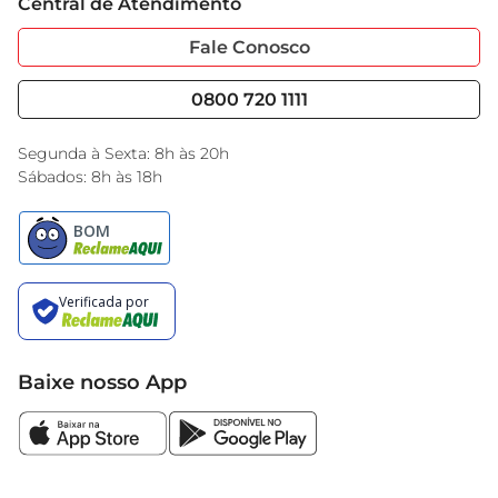
Central de Atendimento
Sobre Privacidade
Garantia Estendida
Portal do Fornecedo
Código de Ética
Fale Conosco
Nossas Lojas
Serviços
Cencosud Media
Blog GBarbosa
0800 720 1111
Black Friday
Encarte do Dia
Segunda à Sexta: 8h às 20h
Sábados: 8h às 18h
Baixe nosso App