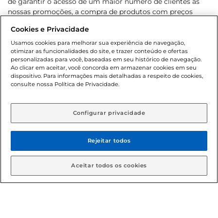
de garantir o acesso de um maior número de clientes as
nossas promoções, a compra de produtos com preços
promocionais poderá ter sua quantidade limitada por
Cookies e Privacidade
cliente. Os preços, ofertas e condições são exclusivos para
o e-commerce e válidos durante o dia de hoje, podendo
Usamos cookies para melhorar sua experiência de navegação,
otimizar as funcionalidades do site, e trazer conteúdo e ofertas
sofrer alterações sem prévia notificação. Proibida a venda
personalizadas para você, baseadas em seu histórico de navegação.
de bebidas alcoólicas para menores de 18 anos, conforme
Ao clicar em aceitar, você concorda em armazenar cookies em seu
Lei n.º 8069/90, art. 81, inciso II (Estatuto da Criança e do
dispositivo. Para informações mais detalhadas a respeito de cookies,
Adolescente). Preços e condições exclusivos para o
consulte nossa Política de Privacidade.
www.gbarbosa.com.br
, podendo sofrer alterações sem
aviso prévio. O valor mínimo para as compras on-line é de
R$ 80,00.
Configurar privacidade
Rejeitar todos
© 2026 Copyright. Todos os direitos
reservados Gbarbosa.
Aceitar todos os cookies
Cencosud Brasil Comercial SA.CNPJ sob n° 39.346.861/0350-38 .
Sediada na Av. das Nações Unidas, 12.995, 21º andar, CEP: