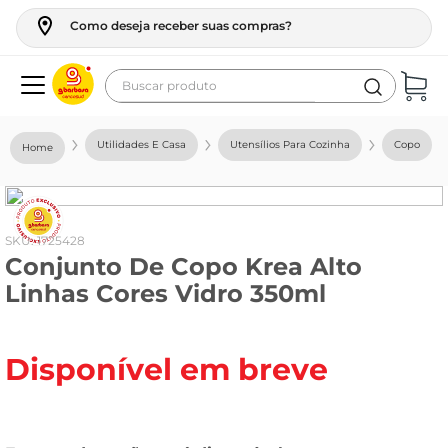
Como deseja receber suas compras?
Buscar produto
Termos mais buscados
Utilidades E Casa
Utensílios Para Cozinha
Copo
geladeira
maquina lavar
fogao
:
1725428
Conjunto De Copo Krea Alto
café
Linhas Cores Vidro 350ml
cerveja
frango
Disponível em breve
leite
vinho
leite pó