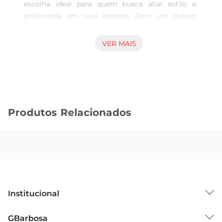
escolha ideal para quem busca aliar estilo e 
praticidade em suas bebidas. Com um design 
contemporâneo e linhas elegantes, este copo é 
perfeito para diversas ocasiões, desde um simples 
VER MAIS
café da manhã até uma reunião com amigos. 
Disponível em cores vibrantes, ele traz um toque 
de alegria e modernidade à sua mesa, tornando 
cada momento ainda mais especial.

Material de qualidade e durabilidade  

Produtos Relacionados
Fabricado em vidro de alta qualidade, o copo 
Krea Alto é resistente e fácil de limpar, 
garantindo que você possa utilizálo diariamente 
sem preocupações. Sua transparência permite 
que você aprecie a cor e a apresentação da sua 
bebida, seja um suco refrescante, um refrigerante 
ou uma bebida quente. Além disso, o material é 
Institucional
seguro para uso em máquinas de lavar louça, 
facilitando ainda mais a sua rotina.

Sobre o GBarbosa
GBarbosa
Versatilidade para diferentes bebidas  
