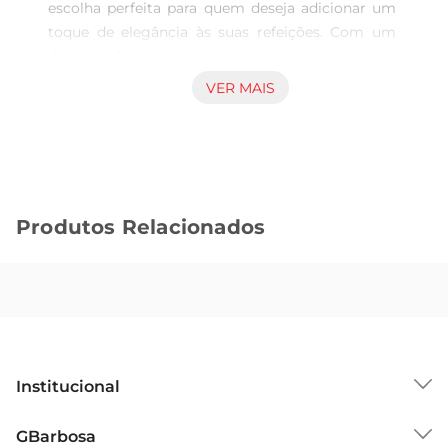
escolha perfeita para quem deseja adicionar um 
toque de elegância às suas refeições. Com um 
design refinado e acabamento em inox dourado, 
este conjunto de 4 colheres traz um novo ar à sua 
VER MAIS
mesa, tornando cada momento à mesa mais 
especial. Ideal para servir chás, cafés ou 
sobremesas, essas colheres são um verdadeiro 
destaque em qualquer ocasião.

Qualidade e durabilidade  

Produtos Relacionados
Fabricadas em aço inox, as colheres de chá Wolff 
garantem resistência e durabilidade, sendo uma 
excelente opção para o uso diário. O material 
inoxidável não só confere um brilho especial, mas 
também facilita a limpeza, permitindo que você 
aproveite mais tempo com seus convidados e 
menos tempo se preocupando com a louça. 
Institucional
Além disso, a resistência do inox assegura que as 
colheres mantenham sua aparência e 
Sobre o GBarbosa
GBarbosa
funcionalidade ao longo do tempo.
