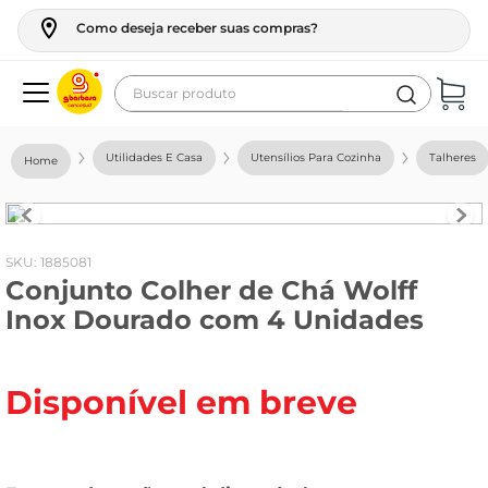
Como deseja receber suas compras?
Buscar produto
Termos mais buscados
Utilidades E Casa
Utensílios Para Cozinha
Talheres
geladeira
maquina lavar
fogao
:
1885081
Conjunto Colher de Chá Wolff
café
Inox Dourado com 4 Unidades
cerveja
frango
Disponível em breve
leite
vinho
leite pó