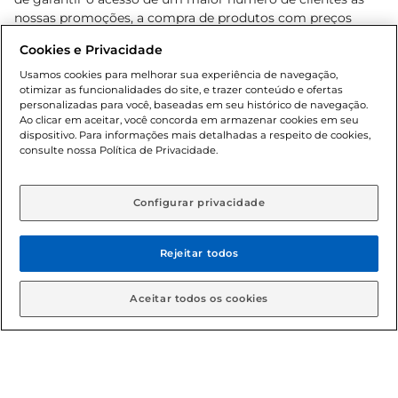
nossas promoções, a compra de produtos com preços
promocionais poderá ter sua quantidade limitada por
Cookies e Privacidade
cliente. Os preços, ofertas e condições são exclusivos para
o e-commerce e válidos durante o dia de hoje, podendo
Usamos cookies para melhorar sua experiência de navegação,
otimizar as funcionalidades do site, e trazer conteúdo e ofertas
sofrer alterações sem prévia notificação. Proibida a venda
personalizadas para você, baseadas em seu histórico de navegação.
de bebidas alcoólicas para menores de 18 anos, conforme
Ao clicar em aceitar, você concorda em armazenar cookies em seu
Lei n.º 8069/90, art. 81, inciso II (Estatuto da Criança e do
dispositivo. Para informações mais detalhadas a respeito de cookies,
Adolescente). Preços e condições exclusivos para o
consulte nossa Política de Privacidade.
www.gbarbosa.com.br
, podendo sofrer alterações sem
aviso prévio. O valor mínimo para as compras on-line é de
R$ 80,00.
Configurar privacidade
Rejeitar todos
© 2026 Copyright. Todos os direitos
reservados Gbarbosa.
Aceitar todos os cookies
Cencosud Brasil Comercial SA.CNPJ sob n° 39.346.861/0350-38 .
Sediada na Av. das Nações Unidas, 12.995, 21º andar, CEP: