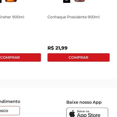
Dreher 900ml
Conhaque Presidente 900ml
9
R$
21
,
99
endimento
Baixe nosso App
osco