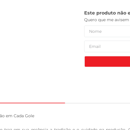
leite pó
ão em Cada Gole

 traz em sua essência a tradição e o cuidado na produção. C