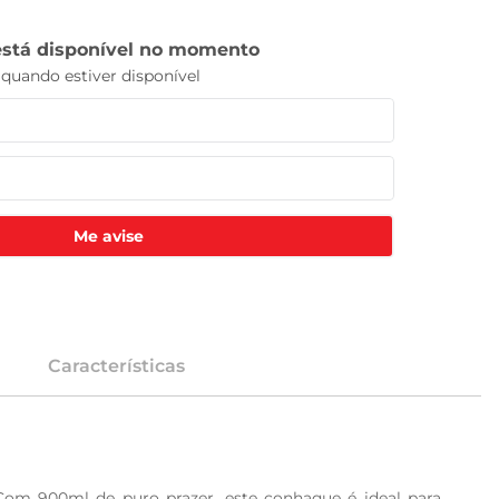
Me avise
Características
om 900ml de puro prazer, este conhaque é ideal para 