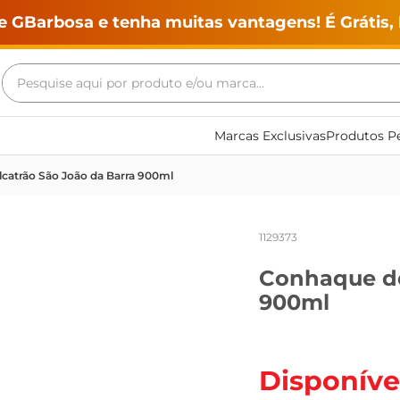
e GBarbosa e tenha muitas vantagens! É Grátis, 
Pesquise aqui por produto e/ou marca...
Termos mais buscados
Marcas Exclusivas
Produtos Pe
geladeira
catrão São João da Barra 900ml
maquina lavar
fogao
1129373
café
Conhaque de
cerveja
900ml
frango
vinho
leite
Disponíve
tv