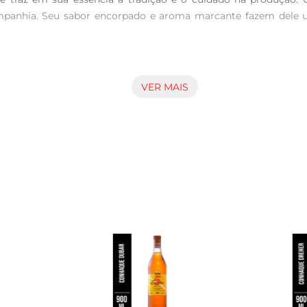
panhia. Seu sabor encorpado e aroma marcante fazem dele u
é resultado de um processo cuidadoso que respeita as tradições
le seja uma verdadeira viagem pelos sabores do Brasil. A sel
VER MAIS
res que encanta os paladares mais exigentes.

ciado puro, com gelo ou em coquetéis sofisticados. Sua rique
em gosta de experimentar novas receitas de drinks. Além dis
amigos ou em um momento de relaxamento, o Conhaque Alcatr
especial. Com um toque de sofisticação e um sabor inconfundíve
ideal para ser armazenado em local fresco e seco. Aprecie co
 doçura e intensidade, ele sedestaca como uma das melhores opç
 João Barra e transforme seus momentos em experiências memorá