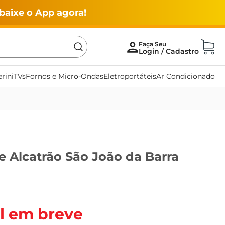
baixe o App agora!
rini
TVs
Fornos e Micro-Ondas
Eletroportáteis
Ar Condicionado
 Alcatrão São João da Barra
l em breve