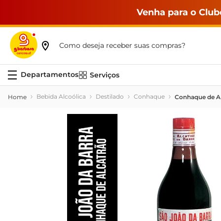
Venha para o Club
Como deseja receber suas compras?
Serviços
Bebida Alcoólica
Destilado
Conhaque
Conhaque de Al