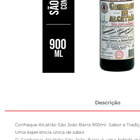
Descrição
Conhaque Alcatrão São João Barra 900ml  Sabor e Tradiç
Uma experiência única de sabor  

O Conhaque Alcatrão São João Barra é uma bebida que