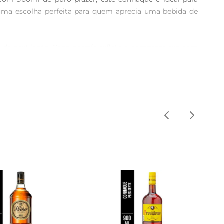
ma escolha perfeita para quem aprecia uma bebida de 
 da destilação. Cada garrafa reflete o compromisso com 
eção rigorosa das uvas eo envelhecimento em barris de 
za de sabores permite que ele se destaque em diversas 
so, é uma ótima escolha para acompanhar sobremesas, 
ão São João Barra é a companhia ideal. Sua presença 
l, este conhaque é uma escolha que certamente agradará 
m moderação e descubra a riqueza de sabores que esta 
ões no mercado brasileiro.

veis.