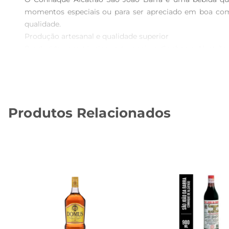
momentos especiais ou para ser apreciado em boa com
qualidade.

Produção artesanal e qualidade superior  

Produzido com técnicas artesanais, o ConhaqueAlcatrão 
a qualidade e a autenticidade, garantindo que cada go
madeira conferem ao conhaque uma complexidade de sabo
Versatilidade na hora de servir  

Este conhaque é extremamente versátil e pode ser apre
Produtos Relacionados
combinações, tornandose uma excelente opção para qu
realçando ainda mais o sabor dos pratos.

Uma escolha para todas as ocasiões  

Seja em um jantar romântico, em uma celebração com 
agrega valor a qualquer ocasião, tornandoa ainda mais 
a todos.

Informações técnicas  

O Conhaque Alcatrão São João Barra possui 900ml e é 
bebida tem a oferecer. Com um equilíbrio perfeito entre
Aprecie a tradição e o sabor do Conhaque Alcatrão São