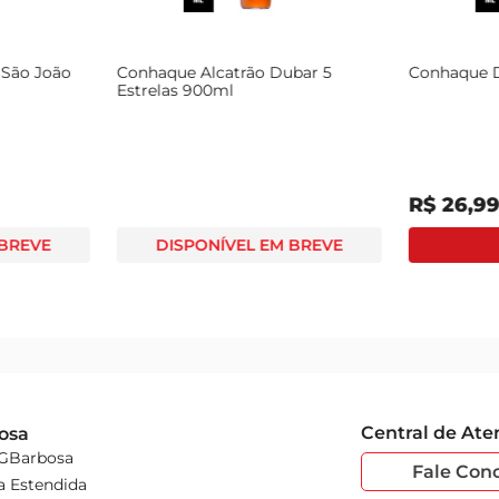
 São João
Conhaque Alcatrão Dubar 5
Conhaque 
Estrelas 900ml
R$
26
,
9
 BREVE
DISPONÍVEL EM BREVE
Central de At
osa
 GBarbosa
Fale Con
a Estendida