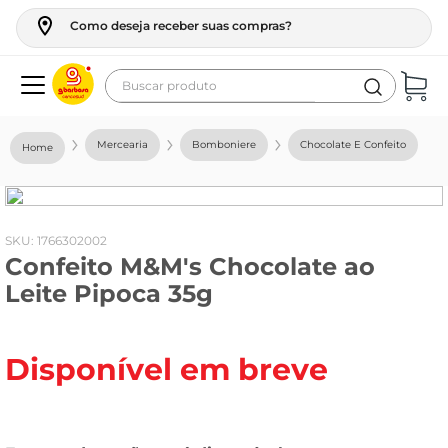
Como deseja receber suas compras?
Buscar produto
Termos mais buscados
Mercearia
Bomboniere
Chocolate E Confeito
geladeira
maquina lavar
fogao
:
1766302002
Confeito M&M's Chocolate ao
café
Leite Pipoca 35g
cerveja
frango
Disponível em breve
leite
vinho
leite pó