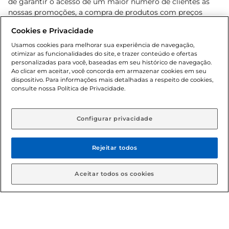
de garantir o acesso de um maior número de clientes as
nossas promoções, a compra de produtos com preços
promocionais poderá ter sua quantidade limitada por
Cookies e Privacidade
cliente. Os preços, ofertas e condições são exclusivos para
o e-commerce e válidos durante o dia de hoje, podendo
Usamos cookies para melhorar sua experiência de navegação,
otimizar as funcionalidades do site, e trazer conteúdo e ofertas
sofrer alterações sem prévia notificação. Proibida a venda
personalizadas para você, baseadas em seu histórico de navegação.
de bebidas alcoólicas para menores de 18 anos, conforme
Ao clicar em aceitar, você concorda em armazenar cookies em seu
Lei n.º 8069/90, art. 81, inciso II (Estatuto da Criança e do
dispositivo. Para informações mais detalhadas a respeito de cookies,
Adolescente). Preços e condições exclusivos para o
consulte nossa Política de Privacidade.
www.gbarbosa.com.br
, podendo sofrer alterações sem
aviso prévio. O valor mínimo para as compras on-line é de
R$ 80,00.
Configurar privacidade
Rejeitar todos
© 2026 Copyright. Todos os direitos
reservados Gbarbosa.
Aceitar todos os cookies
Cencosud Brasil Comercial SA.CNPJ sob n° 39.346.861/0350-38 .
Sediada na Av. das Nações Unidas, 12.995, 21º andar, CEP: