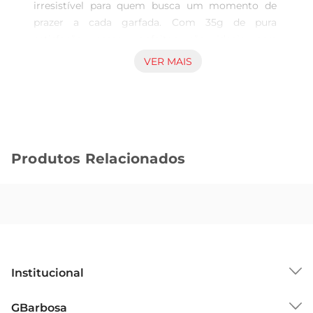
irresistível para quem busca um momento de 
prazer a cada garfada. Com 35g de pura 
satisfação, esses confeitos são ideais para 
acompanhar suas pausas, festas ou até mesmo 
VER MAIS
para um lanche rápido. A combinação do 
chocolate cremoso envolto por uma casquinha 
crocante proporciona uma experiência única que 
agrada a todos os paladares.

Versatilidade e Praticidade  

Produtos Relacionados
Além de serem deliciosos, os MM's são 
extremamente versáteis. Podem ser consumidos 
sozinhos, adicionados a receitas de sobremesas 
ou utilizados como decoração em bolos e 
cupcakes. Sua embalagem prática de 35g facilita 
o transporte, permitindo que você leve um pouco 
de alegria para onde for, seja no trabalho, na 
Institucional
escola ou em passeios.

Perfeito para Compartilhar  

Sobre o GBarbosa
GBarbosa
Os MM's são uma ótima opção para compartilhar 