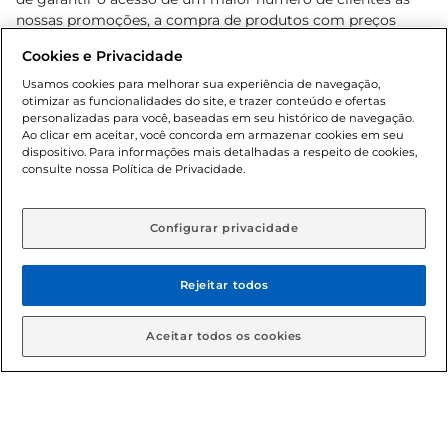
nossas promoções, a compra de produtos com preços
promocionais poderá ter sua quantidade limitada por
Cookies e Privacidade
cliente. Os preços, ofertas e condições são exclusivos para
o e-commerce e válidos durante o dia de hoje, podendo
Usamos cookies para melhorar sua experiência de navegação,
otimizar as funcionalidades do site, e trazer conteúdo e ofertas
sofrer alterações sem prévia notificação. Proibida a venda
personalizadas para você, baseadas em seu histórico de navegação.
de bebidas alcoólicas para menores de 18 anos, conforme
Ao clicar em aceitar, você concorda em armazenar cookies em seu
Lei n.º 8069/90, art. 81, inciso II (Estatuto da Criança e do
dispositivo. Para informações mais detalhadas a respeito de cookies,
Adolescente). Preços e condições exclusivos para o
consulte nossa Política de Privacidade.
www.gbarbosa.com.br
, podendo sofrer alterações sem
aviso prévio. O valor mínimo para as compras on-line é de
R$ 80,00.
Configurar privacidade
Rejeitar todos
© 2026 Copyright. Todos os direitos
reservados Gbarbosa.
Aceitar todos os cookies
Cencosud Brasil Comercial SA.CNPJ sob n° 39.346.861/0350-38 .
Sediada na Av. das Nações Unidas, 12.995, 21º andar, CEP: