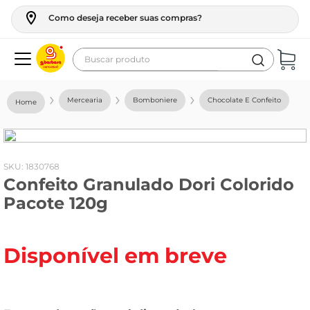
Como deseja receber suas compras?
Buscar produto
Termos mais buscados
Mercearia
Bomboniere
Chocolate E Confeito
geladeira
maquina lavar
fogao
:
1830768
Confeito Granulado Dori Colorido
café
Pacote 120g
cerveja
frango
Disponível em breve
vinho
leite
tv