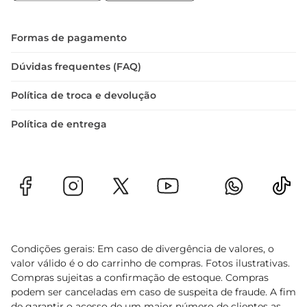
Armazenamento e conservação  

Para manter a qualidade do Confeito Granulado 
Dori, recomendase armazenálo em local fresco e 
Formas de pagamento
seco, longe da luz direta. Assim, você garante que 
o produto mantenha suas características por 
Dúvidas frequentes (FAQ)
mais tempo, pronto para ser utilizado sempre 
Política de troca e devolução
que necessário.
Política de entrega
Condições gerais: Em caso de divergência de valores, o
valor válido é o do carrinho de compras. Fotos ilustrativas.
Compras sujeitas a confirmação de estoque. Compras
podem ser canceladas em caso de suspeita de fraude. A fim
de garantir o acesso de um maior número de clientes as