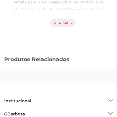
perfeita para quem deseja adicionar um toque de 
cor e sabor a bolos, cupcakes, tortas eoutras 
delícias. Com uma embalagem de 120g, este 
granulado é ideal para quem busca praticidade e 
VER MAIS
qualidade na hora de decorar suas receitas. A 
variedade de cores vibrantes traz um aspecto 
festivo e alegre, tornando qualquer sobremesa 
ainda mais convidativa.

Qualidade e sabor inconfundíveis  

Produtos Relacionados
Produzido com ingredientes selecionados, o 
confeito granulado Dori é conhecido por seu 
sabor doce e textura crocante. Ele se destaca por 
não apenas embelezar os pratos, mas também 
por complementar o sabor das suas preparações. 
Seja em festas de aniversário, celebrações ou 
simplesmente para um lanche especial, esse 
Institucional
granulado é um item indispensável na sua 
despensa.

Sobre o GBarbosa
GBarbosa
Versatilidade na cozinha  
