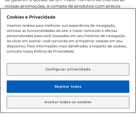
nossas promoções, a compra de produtos com preços
promocionais poderá ter sua quantidade limitada por
Cookies e Privacidade
cliente. Os preços, ofertas e condições são exclusivos para
o e-commerce e válidos durante o dia de hoje, podendo
Usamos cookies para melhorar sua experiência de navegação,
otimizar as funcionalidades do site, e trazer conteúdo e ofertas
sofrer alterações sem prévia notificação. Proibida a venda
personalizadas para você, baseadas em seu histórico de navegação.
de bebidas alcoólicas para menores de 18 anos, conforme
Ao clicar em aceitar, você concorda em armazenar cookies em seu
Lei n.º 8069/90, art. 81, inciso II (Estatuto da Criança e do
dispositivo. Para informações mais detalhadas a respeito de cookies,
Adolescente). Preços e condições exclusivos para o
consulte nossa Política de Privacidade.
www.gbarbosa.com.br
, podendo sofrer alterações sem
aviso prévio. O valor mínimo para as compras on-line é de
R$ 80,00.
Configurar privacidade
Rejeitar todos
© 2026 Copyright. Todos os direitos
reservados Gbarbosa.
Aceitar todos os cookies
Cencosud Brasil Comercial SA.CNPJ sob n° 39.346.861/0350-38 .
Sediada na Av. das Nações Unidas, 12.995, 21º andar, CEP: