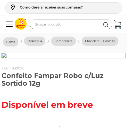
Como deseja receber suas compras?
Buscar produto
Termos mais buscados
Mercearia
Bomboniere
Chocolate E Confeito
geladeira
maquina lavar
fogao
:
1830076
Confeito Fampar Robo c/Luz
café
Sortido 12g
cerveja
frango
Disponível em breve
leite
vinho
leite pó