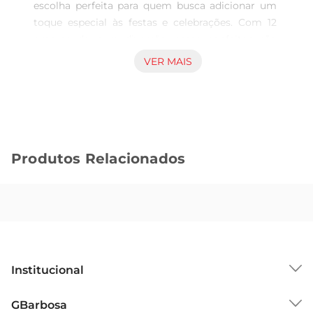
escolha perfeita para quem busca adicionar um 
toque especial às festas e celebrações. Com 12 
gramas de pura diversão, esses confeitos são 
ideais para decorar bolos, cupcakes e outros 
VER MAIS
doces, trazendo um novo ar de alegria e sabor a 
qualquer ocasião. Cada pacote contém uma 
variedade de cores vibrantes que encantam tanto 
crianças quanto adultos, tornando cada 
momento aindamais especial.

Produtos Relacionados
Design inovador e interativo  

Além de serem deliciosos, os confeitos vêm com 
uma luz que brilha, atraindo a atenção e criando 
um efeito visual impressionante. Essa 
característica torna o produto não apenas um 
item de confeitaria, mas também uma atração à 
parte nas festas. As crianças vão adorar ver seus 
Institucional
doces brilharem, tornando a experiência ainda 
mais divertida e memorável.

Sobre o GBarbosa
GBarbosa
Versatilidade de uso  
