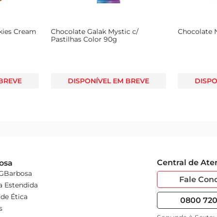
ies Cream
Chocolate Galak Mystic c/
Chocolate 
Pastilhas Color 90g
 BREVE
DISPONÍVEL EM BREVE
DISPO
Central de At
osa
 GBarbosa
Fale Con
a Estendida
de Ética
0800 720 
s