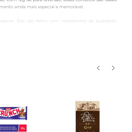
omento ainda mais especial e memorável.

ares. Eles são feitos com ingredientes de qualidade, 
para adoçar o dia, esses confeitos são uma escolha que 
tar sobremesas, criar designs criativos em bolos ou até 
ndispensável para quem gosta de inovar na cozinha.

 solução rápida e eficaz para dar um novo ar às suas 
azer um toque de descontração. Eles são perfeitos para 
.