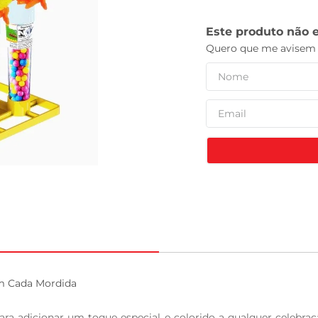
tv
m Cada Mordida

ra adicionar um toque especial e colorido a qualquer celebraçã