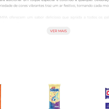
ariedade de cores vibrantes traz um ar festivo, tornando cada m
MPA oferecem um sabor delicioso que agrada a todos os palad
. Seja em festas de aniversário, comemorações ou simplesmente 
VER MAIS
 e podem ser utilizados de diversas maneiras. Useos para enfei
as. A sua textura crocante e sabor doce fazem deles um item i
la é prático e fácil de armazenar. Ideal para quem buscauma
 essa opção deliciosa e cheia de cor

ças, chás de bebê ou até mesmo em eventos corporativos para tr
e serem uma ótima opção para presentear em ocasiões especiais