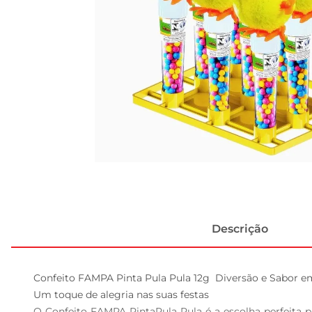
Descrição
Confeito FAMPA Pinta Pula Pula 12g  Diversão e Sabor e
Um toque de alegria nas suas festas  

O Confeito FAMPA PintaPula Pula é a escolha perfeita pa