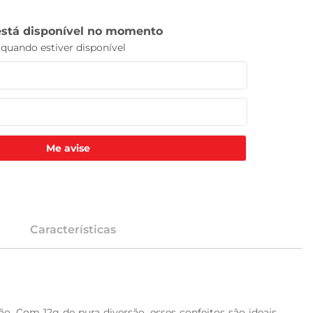
Me avise
Características
o. Com 12g de pura diversão, esses confeitos são ideais 