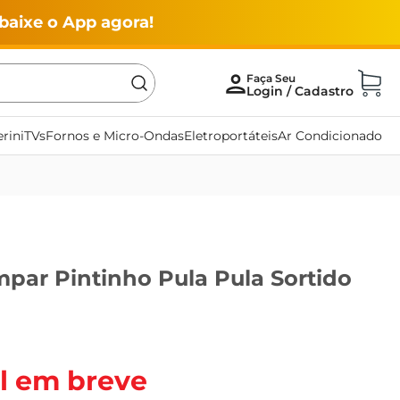
baixe o App agora!
rini
TVs
Fornos e Micro-Ondas
Eletroportáteis
Ar Condicionado
par Pintinho Pula Pula Sortido
l em breve