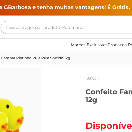
e GBarbosa e tenha muitas vantagens! É Grátis, 
Pesquise aqui por produto e/ou marca...
Termos mais buscados
Marcas Exclusivas
Produtos Pe
geladeira
 Fampar Pintinho Pula Pula Sortido 12g
maquina lavar
fogao
1831054
café
Confeito Fam
cerveja
12g
frango
leite
vinho
Disponíve
leite pó