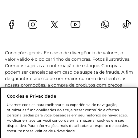
Condições gerais: Em caso de divergência de valores, o
valor válido é o do carrinho de compras. Fotos ilustrativas.
Compras sujeitas a confirmação de estoque. Compras
podem ser canceladas em caso de suspeita de fraude. A fim
de garantir o acesso de um maior número de clientes as
nossas promoções, a compra de produtos com preços
promocionais poderá ter sua quantidade limitada por
Cookies e Privacidade
cliente. Os preços, ofertas e condições são exclusivos para
o e-commerce e válidos durante o dia de hoje, podendo
Usamos cookies para melhorar sua experiência de navegação,
otimizar as funcionalidades do site, e trazer conteúdo e ofertas
sofrer alterações sem prévia notificação. Proibida a venda
personalizadas para você, baseadas em seu histórico de navegação.
de bebidas alcoólicas para menores de 18 anos, conforme
Ao clicar em aceitar, você concorda em armazenar cookies em seu
Lei n.º 8069/90, art. 81, inciso II (Estatuto da Criança e do
dispositivo. Para informações mais detalhadas a respeito de cookies,
Adolescente). Preços e condições exclusivos para o
consulte nossa Política de Privacidade.
www.gbarbosa.com.br
, podendo sofrer alterações sem