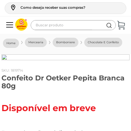
Como deseja receber suas compras?
Buscar produto
Termos mais buscados
Mercearia
Bomboniere
Chocolate E Confeito
geladeira
maquina lavar
fogao
:
1819714
Confeito Dr Oetker Pepita Branca
café
80g
cerveja
frango
Disponível em breve
leite
vinho
leite pó