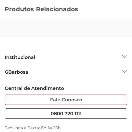
Produtos Relacionados
Institucional
Sobre o GBarbosa
GBarbosa
Grupo Cencosud
Trabalhe Conosco
Cartão GBarbosa
Central de Atendimento
Sobre Privacidade
Garantia Estendida
Portal do Fornecedo
Código de Ética
Fale Conosco
Nossas Lojas
Serviços
Cencosud Media
Blog GBarbosa
0800 720 1111
Black Friday
Encarte do Dia
Segunda à Sexta: 8h às 20h