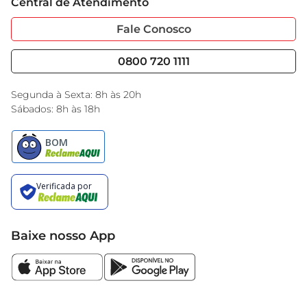
Central de Atendimento
Sobre Privacidade
Garantia Estendida
Portal do Fornecedo
Código de Ética
Fale Conosco
Nossas Lojas
Serviços
Cencosud Media
Blog GBarbosa
0800 720 1111
Black Friday
Encarte do Dia
Segunda à Sexta: 8h às 20h
Sábados: 8h às 18h
Baixe nosso App