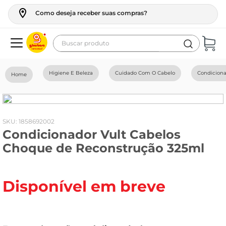
Como deseja receber suas compras?
Buscar produto
Termos mais buscados
Higiene E Beleza
Cuidado Com O Cabelo
Condicion
geladeira
maquina lavar
fogao
:
1858692002
Condicionador Vult Cabelos
café
Choque de Reconstrução 325ml
cerveja
frango
Disponível em breve
leite
vinho
leite pó