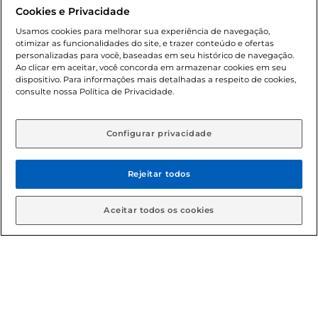
promocionais poderá ter sua quantidade limitada por
Cookies e Privacidade
cliente. Os preços, ofertas e condições são exclusivos para
o e-commerce e válidos durante o dia de hoje, podendo
Usamos cookies para melhorar sua experiência de navegação,
otimizar as funcionalidades do site, e trazer conteúdo e ofertas
sofrer alterações sem prévia notificação. Proibida a venda
personalizadas para você, baseadas em seu histórico de navegação.
de bebidas alcoólicas para menores de 18 anos, conforme
Ao clicar em aceitar, você concorda em armazenar cookies em seu
Lei n.º 8069/90, art. 81, inciso II (Estatuto da Criança e do
dispositivo. Para informações mais detalhadas a respeito de cookies,
Adolescente). Preços e condições exclusivos para o
consulte nossa Política de Privacidade.
www.gbarbosa.com.br
, podendo sofrer alterações sem
aviso prévio. O valor mínimo para as compras on-line é de
R$ 80,00.
Configurar privacidade
Rejeitar todos
© 2026 Copyright. Todos os direitos
reservados Gbarbosa.
Aceitar todos os cookies
Cencosud Brasil Comercial SA.CNPJ sob n° 39.346.861/0350-38 .
Sediada na Av. das Nações Unidas, 12.995, 21º andar, CEP:
04.578-000, Bairro Brooklin Paulista, na cidade de São Paulo -
SP.