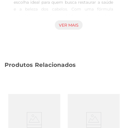
escolha ideal para quem busca restaurar a saúde 
e a beleza dos cabelos. Com uma fórmula 
especialmente desenvolvida, este produto 
proporciona uma hidratação profunda, deixando 
VER MAIS
os fios macios e sedosos. Ideal para cabelos 
danificados, eleage de forma eficaz, promovendo 
a recuperação da estrutura capilar e devolvendo o 
brilho natural.

Fórmula poderosa e eficaz  

Produtos Relacionados
Enriquecido com ativos que nutrem e 
fortalecem, o condicionador Vult é perfeito para 
quem enfrenta os desafios do dia a dia, como 
agressões externas e processos químicos. Sua 
aplicação é simples e rápida, permitindo que você 
desfrute de cabelos revitalizados em poucos 
minutos. Basta aplicar após o shampoo, 
massagear suavemente e enxaguar. A diferença 
será notável desde a primeira utilização.

Resultados visíveis e duradouros  
