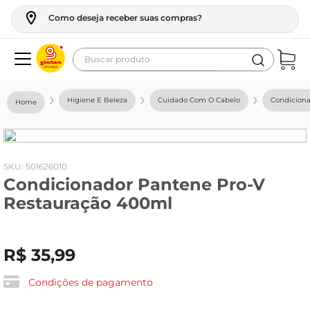
Como deseja receber suas compras?
Buscar produto
Termos mais buscados
Higiene E Beleza
Cuidado Com O Cabelo
Condicion
geladeira
maquina lavar
fogao
:
501626010
Condicionador Pantene Pro-V
café
Restauração 400ml
cerveja
frango
R$
35
,
99
leite
vinho
Condições de pagamento
leite pó