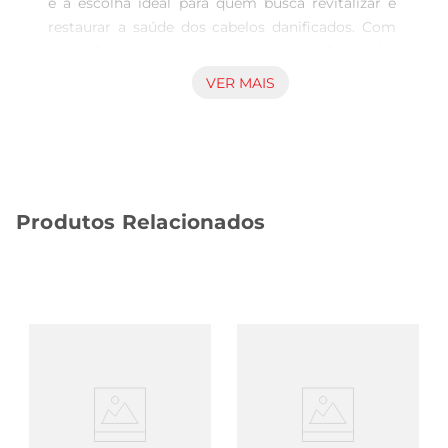
é a escolha ideal para quem busca revitalizar e 
restaurar a saúde dos cabelos danificados. Com 
uma fórmulaenriquecida, este condicionador 
proporciona um tratamento profundo, deixando 
VER MAIS
os fios macios, brilhantes e fáceis de pentear. 
Ideal para todos os tipos de cabelo, ele atua 
diretamente na estrutura capilar, promovendo a 
recuperação de áreas danificadas e ressecadas.

Tecnologia Avançada para Resultados Visíveis  

Produtos Relacionados
Desenvolvido com a tecnologia ProV, o 
Condicionador Pantene age de dentro para fora, 
fortalecendo a fibra capilar e prevenindo a 
quebra. Sua textura cremosa desliza suavemente 
pelos fios, garantindo que cada mechareceba a 
quantidade ideal de hidratação e nutrientes. Ao 
usar regularmente, você notará cabelos mais 
saudáveis e com um aspecto renovado, prontos 
para enfrentar o dia a dia.

Fácil Aplicação e Resultados Rápidos  
