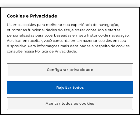
Dúvidas frequentes (FAQ)
Cookies e Privacidade
Política de troca e devolução
Usamos cookies para melhorar sua experiência de navegação,
otimizar as funcionalidades do site, e trazer conteúdo e ofertas
Política de entrega
personalizadas para você, baseadas em seu histórico de navegação.
Ao clicar em aceitar, você concorda em armazenar cookies em seu
dispositivo. Para informações mais detalhadas a respeito de cookies,
consulte nossa Política de Privacidade.
Configurar privacidade
Rejeitar todos
Condições gerais: Em caso de divergência de valores, o
valor válido é o do carrinho de compras. Fotos ilustrativas.
Aceitar todos os cookies
Compras sujeitas a confirmação de estoque. Compras
podem ser canceladas em caso de suspeita de fraude. A fim
de garantir o acesso de um maior número de clientes as
nossas promoções, a compra de produtos com preços
promocionais poderá ter sua quantidade limitada por
cliente. Os preços, ofertas e condições são exclusivos para