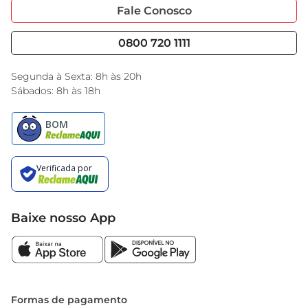
Portal do Fornecedo
Código de Ética
Fale Conosco
Nossas Lojas
Serviços
Cencosud Media
Blog GBarbosa
0800 720 1111
Black Friday
Encarte do Dia
Segunda à Sexta: 8h às 20h
Sábados: 8h às 18h
Baixe nosso App
Formas de pagamento