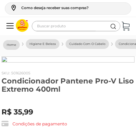
Como deseja receber suas compras?
Buscar produto
Termos mais buscados
Higiene E Beleza
Cuidado Com O Cabelo
Condicion
geladeira
maquina lavar
fogao
:
501626005
Condicionador Pantene Pro-V Liso
café
Extremo 400ml
cerveja
frango
R$
35
,
99
leite
vinho
Condições de pagamento
leite pó