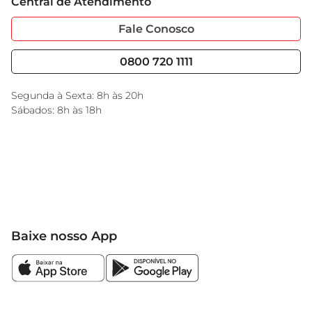
Central de Atendimento
Sobre Privacidade
Garantia Estendida
Portal do Fornecedo
Código de Ética
Fale Conosco
Nossas Lojas
Serviços
Cencosud Media
Blog GBarbosa
0800 720 1111
Black Friday
Encarte do Dia
Segunda à Sexta: 8h às 20h
Sábados: 8h às 18h
Baixe nosso App