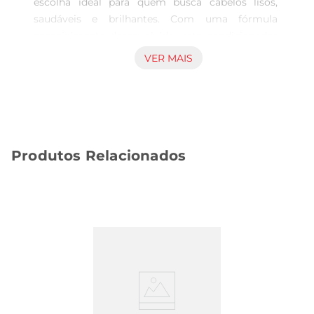
escolha ideal para quem busca cabelos lisos, 
saudáveis e brilhantes. Com uma fórmula 
especialmente desenvolvida, este condicionador 
proporciona uma hidratação profunda, ajudando 
VER MAIS
a desembaraçar os fios e a manter a maciez ao 
longo do dia. Seu usoregular contribui para a 
redução do frizz, deixando os cabelos mais 
controlados e com um aspecto sedoso.

Tecnologia Avançada para Resultados Visíveis  

Produtos Relacionados
Enriquecido com a tecnologia ProV, o 
condicionador atua diretamente na estrutura dos 
fios, promovendo uma nutrição intensa que 
fortalece e revitaliza. A combinação de 
ingredientes ativos ajuda a proteger os cabelos 
contra danos diários, comoa exposição ao calor e 
à poluição, garantindo que os fios permaneçam 
saudáveis e com um brilho radiante.

Fácil Aplicação e Resultados Imediatos  

A aplicação do Condicionador Pantene é simples 