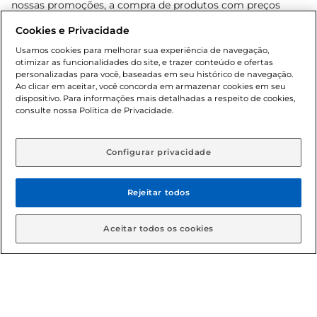
nossas promoções, a compra de produtos com preços
promocionais poderá ter sua quantidade limitada por
Cookies e Privacidade
cliente. Os preços, ofertas e condições são exclusivos para
o e-commerce e válidos durante o dia de hoje, podendo
Usamos cookies para melhorar sua experiência de navegação,
otimizar as funcionalidades do site, e trazer conteúdo e ofertas
sofrer alterações sem prévia notificação. Proibida a venda
personalizadas para você, baseadas em seu histórico de navegação.
de bebidas alcoólicas para menores de 18 anos, conforme
Ao clicar em aceitar, você concorda em armazenar cookies em seu
Lei n.º 8069/90, art. 81, inciso II (Estatuto da Criança e do
dispositivo. Para informações mais detalhadas a respeito de cookies,
Adolescente). Preços e condições exclusivos para o
consulte nossa Política de Privacidade.
www.gbarbosa.com.br
, podendo sofrer alterações sem
aviso prévio. O valor mínimo para as compras on-line é de
R$ 80,00.
Configurar privacidade
Rejeitar todos
© 2026 Copyright. Todos os direitos
reservados Gbarbosa.
Aceitar todos os cookies
Cencosud Brasil Comercial SA.CNPJ sob n° 39.346.861/0350-38 .
Sediada na Av. das Nações Unidas, 12.995, 21º andar, CEP:
04.578-000, Bairro Brooklin Paulista, na cidade de São Paulo -