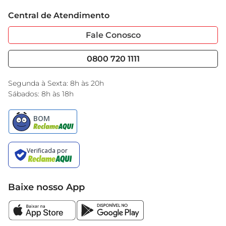
Trabalhe Conosco
Cartão GBarbosa
Central de Atendimento
Sobre Privacidade
Garantia Estendida
Portal do Fornecedo
Código de Ética
Fale Conosco
Nossas Lojas
Serviços
Cencosud Media
Blog GBarbosa
0800 720 1111
Black Friday
Encarte do Dia
Segunda à Sexta: 8h às 20h
Sábados: 8h às 18h
Baixe nosso App