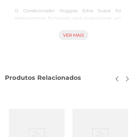
O Condicionador Huggies Extra Suave foi 
especialmente formulado para proporcionar um 
cuidado delicado e eficaz para a pele sensível dos 
bebês. Com uma textura leve e suave, ele ajuda a 
VER MAIS
manter a hidratação natural da pele, garantindo 
que seu pequeno fique confortável e protegido 
ao longo do dia. Ideal para o uso diário, este 
condicionador é uma excelente adição à rotina de 
cuidados com a pele do seu filho.

Produtos Relacionados
Ingredientes suaves e seguros  

Este condicionador contém ingredientes 
cuidadosamente selecionados que respeitam a 
sensibilidade da pele do bebê. Sua fórmula é livre 
de parabenos e corantes, proporcionando um 
toque suave sem irritações. A combinação de 
componentes hidratantes ajuda a manter a pele 
macia e saudável, oferecendo uma experiência de 
cuidado que os pais podem confiar.
