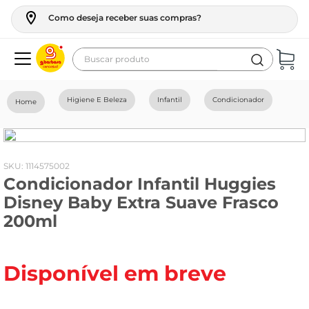
Como deseja receber suas compras?
Buscar produto
Termos mais buscados
Higiene E Beleza
Infantil
Condicionador
geladeira
maquina lavar
fogao
:
1114575002
Condicionador Infantil Huggies
café
Disney Baby Extra Suave Frasco
cerveja
200ml
frango
leite
Disponível em breve
vinho
leite pó