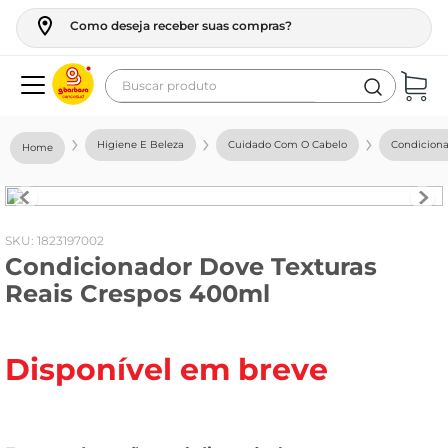
Como deseja receber suas compras?
Buscar produto
Termos mais buscados
Higiene E Beleza
Cuidado Com O Cabelo
Condicion
geladeira
maquina lavar
fogao
:
1823197002
Condicionador Dove Texturas
café
Reais Crespos 400ml
cerveja
frango
Disponível em breve
leite
vinho
leite pó