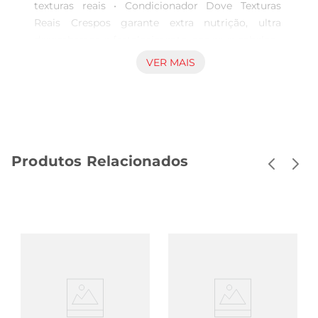
texturas reais • Condicionador Dove Texturas 
Reais Crespos garante extra nutrição, ultra 
desembaraço e fortalecimento, aos seus cabelos • 
É formulado com 95% de ingredientes de origem 
VER MAIS
natural**, sem parabenos, petrolatos e corantes, 
proporcionando ultra desembaraço, nutrição e 
maciez aos cachos • O Condicionador Dove 
Crespos foi desenvolvido com ingredientes ativos 
concentrados, como o óleo de jojoba, que ajuda 
Produtos Relacionados
no fortalecimento dos cabelos crespos da raiz às 
pontas* • Criado para cabelos crespos com 
Curvaturas 4 [ABC]. Para mais textura, após o uso 
do shampoo, aplique o condicionador sobre todo 
o comprimento dos fios, até às pontas. Enxague 
após um minuto • Para potencializar a textura de 
seus cabelos, combine o uso deste condicionador 
com o Shampoo Dove Texturas Reais Crespos e a 
Máscara de Tratamento Texturas Reais em seu 
cronograma capilar Dove Texturas Reais foi 