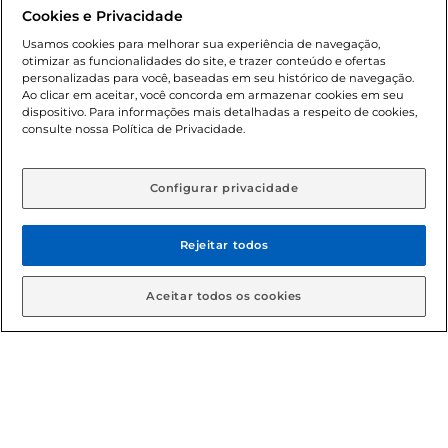
promocionais poderá ter sua quantidade limitada por
Cookies e Privacidade
cliente. Os preços, ofertas e condições são exclusivos para
o e-commerce e válidos durante o dia de hoje, podendo
Usamos cookies para melhorar sua experiência de navegação,
otimizar as funcionalidades do site, e trazer conteúdo e ofertas
sofrer alterações sem prévia notificação. Proibida a venda
personalizadas para você, baseadas em seu histórico de navegação.
de bebidas alcoólicas para menores de 18 anos, conforme
Ao clicar em aceitar, você concorda em armazenar cookies em seu
Lei n.º 8069/90, art. 81, inciso II (Estatuto da Criança e do
dispositivo. Para informações mais detalhadas a respeito de cookies,
Adolescente). Preços e condições exclusivos para o
consulte nossa Política de Privacidade.
www.gbarbosa.com.br
, podendo sofrer alterações sem
aviso prévio. O valor mínimo para as compras on-line é de
R$ 80,00.
Configurar privacidade
Rejeitar todos
© 2026 Copyright. Todos os direitos
reservados Gbarbosa.
Aceitar todos os cookies
Cencosud Brasil Comercial SA.CNPJ sob n° 39.346.861/0350-38 .
Sediada na Av. das Nações Unidas, 12.995, 21º andar, CEP:
04.578-000, Bairro Brooklin Paulista, na cidade de São Paulo -
SP.