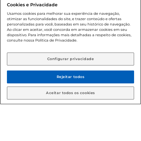
promocionais poderá ter sua quantidade limitada por
Cookies e Privacidade
cliente. Os preços, ofertas e condições são exclusivos para
o e-commerce e válidos durante o dia de hoje, podendo
Usamos cookies para melhorar sua experiência de navegação,
otimizar as funcionalidades do site, e trazer conteúdo e ofertas
sofrer alterações sem prévia notificação. Proibida a venda
personalizadas para você, baseadas em seu histórico de navegação.
de bebidas alcoólicas para menores de 18 anos, conforme
Ao clicar em aceitar, você concorda em armazenar cookies em seu
Lei n.º 8069/90, art. 81, inciso II (Estatuto da Criança e do
dispositivo. Para informações mais detalhadas a respeito de cookies,
Adolescente). Preços e condições exclusivos para o
consulte nossa Política de Privacidade.
www.gbarbosa.com.br
, podendo sofrer alterações sem
aviso prévio. O valor mínimo para as compras on-line é de
R$ 80,00.
Configurar privacidade
Rejeitar todos
© 2026 Copyright. Todos os direitos
reservados Gbarbosa.
Aceitar todos os cookies
Cencosud Brasil Comercial SA.CNPJ sob n° 39.346.861/0350-38 .
Sediada na Av. das Nações Unidas, 12.995, 21º andar, CEP:
04.578-000, Bairro Brooklin Paulista, na cidade de São Paulo -
SP.