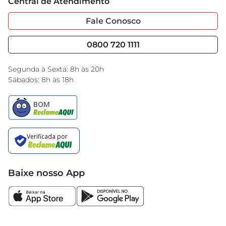
Central de Atendimento
Sobre Privacidade
Garantia Estendida
Portal do Fornecedo
Código de Ética
Fale Conosco
Nossas Lojas
Serviços
Cencosud Media
Blog GBarbosa
0800 720 1111
Black Friday
Encarte do Dia
Segunda à Sexta: 8h às 20h
Sábados: 8h às 18h
Baixe nosso App