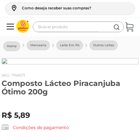
Como deseja receber suas compras?
Buscar produto
Termos mais buscados
Mercearia
Leite Em Pó
Outros Leites
geladeira
maquina lavar
fogao
:
1746571
Composto Lácteo Piracanjuba
café
Ótimo 200g
cerveja
frango
R$
5
,
89
vinho
leite
Condições de pagamento
tv