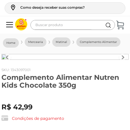
Como deseja receber suas compras?
Buscar produto
Termos mais buscados
Mercearia
Matinal
Complemento Alimentar
geladeira
maquina lavar
fogao
:
1343097001
Complemento Alimentar Nutren
café
Kids Chocolate 350g
cerveja
frango
R$
42
,
99
leite
vinho
Condições de pagamento
leite pó