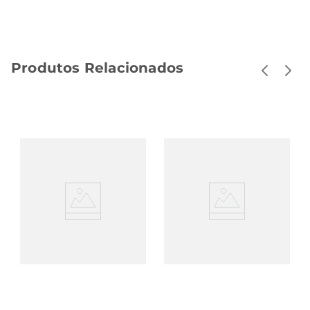
Produtos Relacionados
Suplemento Aliment
Whey Protein Em Pó
Em Pó Topway Pre
Dux Concentrado
Treino Limão Sachê 10g
Chocolate Sachê 30g