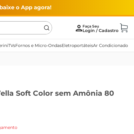
baixe o App agora!
rini
TVs
Fornos e Micro-Ondas
Eletroportáteis
Ar Condicionado
ella Soft Color sem Amônia 80
agamento