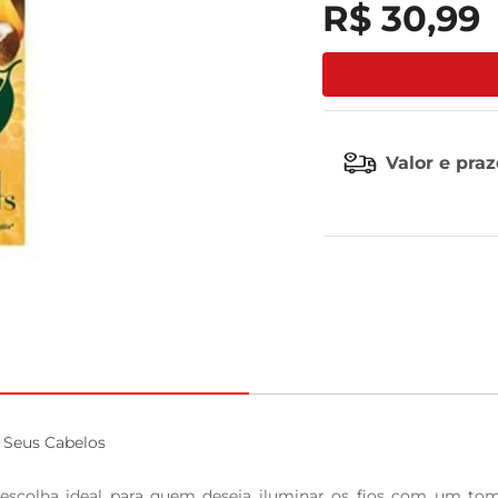
R$
30
,
99
tv
Valor e pra
 Seus Cabelos

 escolha ideal para quem deseja iluminar os fios com um tom