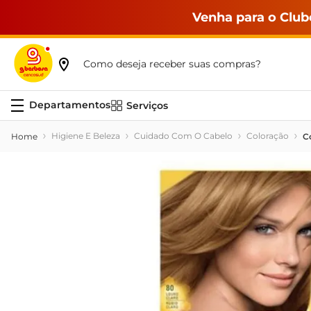
Venha para o Club
Como deseja receber suas compras?
Serviços
Higiene E Beleza
Cuidado Com O Cabelo
Coloração
C