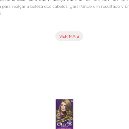
 para realçar a beleza dos cabelos, garantindo um resultado vib
.

idar dos fios enquanto proporciona a coloração desejada. Enriq
aspecto saudável e brilhante. A aplicação é simples e prática,
VER MAIS
a cobertura eficaz dos fios brancos, garantindo que sua cor 
ciais, permitindo que você desfrute de cabelos bonitos e bem cu
so que acompanham o produto. É importante realizar um teste de
o uso de produtos específicos para cabelos coloridos, que ajudam
os tipos de cabelo e pode ser utilizada em casa ou em salões d


dos seus cabelos, mas também investe em cuidado e beleza, gara