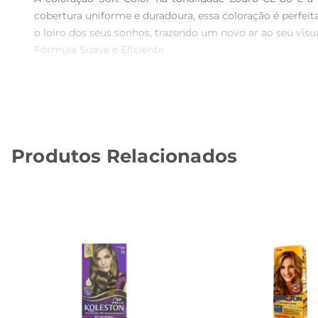
cobertura uniforme e duradoura, essa coloração é perfeita
o loiro dos seus sonhos, trazendo um novo ar ao seu visual
Fórmula Suave e Eficiente  

A composição da coloração Soft Color é pensada para cu
cabelo, essa coloração minimiza os danos e promove um 
conforto da sua casa.

Durabilidade e Cobertura  

Com a coloração Louro CL 80, você pode contar com um
Produtos Relacionados
durabilidade da coloração é um dos seus grandes diferen
Recomendações de Uso  

Para obter o melhor resultado, siga as instruções de u
cor atenda às suas expectativas. Além disso, recomendase 
Especificações Técnicas  

A coloração Soft Color  Louro CL 80 é ideal para todos 
para a aplicação, tornando o processo prático e acessível. 
Com a coloração Soft Color, você não apenas muda a cor 