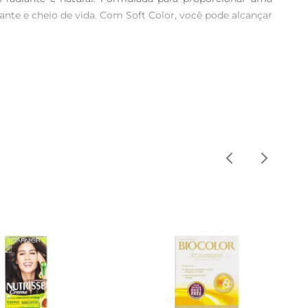
rante e cheio de vida. Com Soft Color, você pode alcançar 
uecida com ingredientes que ajudam a manter a saúde do 
 permitindo que você tenha resultados profissionais no 
permaneça intensa e vibrante por muito mais tempo. A 
idados por semanas.

 mecha antes da aplicação completa para garantir que a 
 a preservar a intensidade da cor e a saúde dos fios.

e beleza. A embalagem contém todos os itens necessários 
ntindo um visual radiante e cheio de vida.