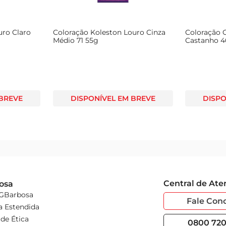
uro Claro
Coloração Koleston Louro Cinza
Coloração G
Médio 71 55g
Castanho 4
 BREVE
DISPONÍVEL EM BREVE
DISPO
Central de At
osa
 GBarbosa
Fale Con
a Estendida
de Ética
0800 720 