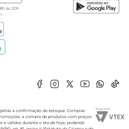
 8h às 20h
h
sujeitas a confirmação de estoque. Compras
s promoções, a compra de produtos com preços
e e válidos durante o dia de hoje, podendo
90, art. 81, inciso II (Estatuto da Criança e do