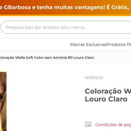
e GBarbosa e tenha muitas vantagens! É Grátis, 
Pesquise aqui por produto e/ou marca...
Termos mais buscados
Marcas Exclusivas
Produtos Pe
geladeira
oloração Wella Soft Color sem Amônia 80 Louro Claro
maquina lavar
fogao
1639102012
café
Coloração W
cerveja
Louro Claro
frango
leite
vinho
Condições de p
leite pó