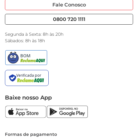
Portal do Fornecedo
Código de Ética
Fale Conosco
Nossas Lojas
Serviços
Cencosud Media
Blog GBarbosa
0800 720 1111
Black Friday
Encarte do Dia
Segunda à Sexta: 8h às 20h
Sábados: 8h às 18h
Baixe nosso App
Formas de pagamento