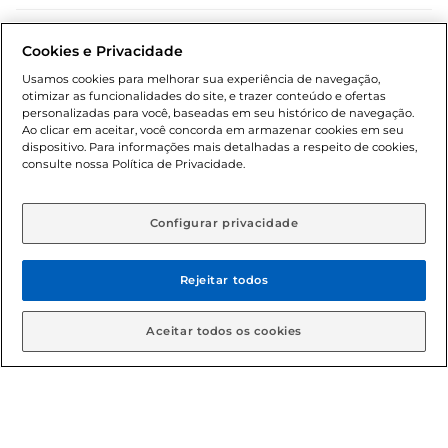
Dúvidas frequentes (FAQ)
Cookies e Privacidade
Política de troca e devolução
Usamos cookies para melhorar sua experiência de navegação,
otimizar as funcionalidades do site, e trazer conteúdo e ofertas
Política de entrega
personalizadas para você, baseadas em seu histórico de navegação.
Ao clicar em aceitar, você concorda em armazenar cookies em seu
dispositivo. Para informações mais detalhadas a respeito de cookies,
consulte nossa Política de Privacidade.
Configurar privacidade
Rejeitar todos
Condições gerais: Em caso de divergência de valores, o
valor válido é o do carrinho de compras. Fotos ilustrativas.
Aceitar todos os cookies
Compras sujeitas a confirmação de estoque. Compras
podem ser canceladas em caso de suspeita de fraude. A fim
de garantir o acesso de um maior número de clientes as
nossas promoções, a compra de produtos com preços
promocionais poderá ter sua quantidade limitada por
cliente. Os preços, ofertas e condições são exclusivos para