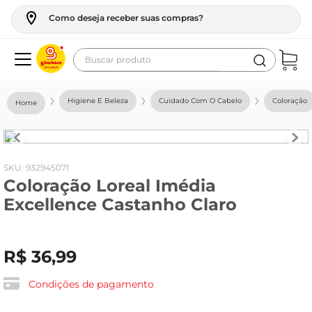
Como deseja receber suas compras?
Buscar produto
Termos mais buscados
Higiene E Beleza
Cuidado Com O Cabelo
Coloração
geladeira
maquina lavar
fogao
:
932945071
Coloração Loreal Imédia
café
Excellence Castanho Claro
cerveja
frango
R$
36
,
99
leite
vinho
Condições de pagamento
leite pó