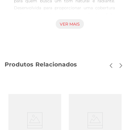
para quem busca um tom natural e radiante. 
Desenvolvida para proporcionar uma cobertura 
uniforme e duradoura, essa coloração é perfeita 
para quem deseja realçar a beleza dos fios com 
VER MAIS
um toque de sofisticação. O cast claro traz um ar 
leve e moderno, ideal para qualquer ocasião, seja 
um evento especial ou o dia a dia.

Fórmula inovadora e fácil aplicação  

Com uma fórmula quecombina tecnologia 
Produtos Relacionados
avançada e ingredientes que cuidam dos fios, a 
Coloração Imédia é fácil de aplicar, permitindo 
que você tenha resultados profissionais no 
conforto da sua casa. O produto vem com um 
passo a passo claro, garantindo que mesmo 
quem não tem experiência em coloração consiga 
obter um resultado impecável. A textura cremosa 
facilita a aplicação, evitando desperdícios e 
garantindo que cada mecha receba a quantidade 
ideal do produto.
