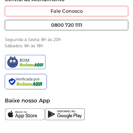
Sobre Privacidade
Garantia Estendida
Portal do Fornecedo
Código de Ética
Fale Conosco
Nossas Lojas
Serviços
Cencosud Media
Blog GBarbosa
0800 720 1111
Black Friday
Encarte do Dia
Segunda à Sexta: 8h às 20h
Sábados: 8h às 18h
Baixe nosso App