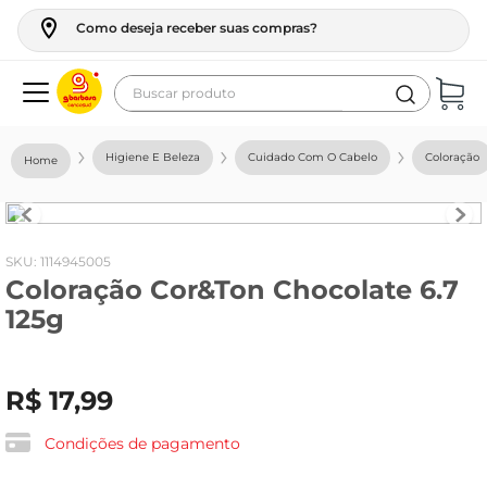
Como deseja receber suas compras?
Buscar produto
Termos mais buscados
Higiene E Beleza
Cuidado Com O Cabelo
Coloração
geladeira
maquina lavar
fogao
:
1114945005
Coloração Cor&Ton Chocolate 6.7
café
125g
cerveja
frango
R$
17
,
99
vinho
leite
Condições de pagamento
tv