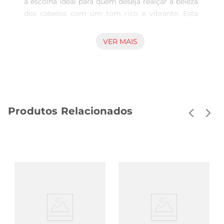
a escolha ideal para quem deseja realçar a beleza 
dos cabelos com um tom rico e vibrante. Esta 
coloração proporciona uma cobertura perfeita 
dos fios brancos, garantindo um resultado 
VER MAIS
uniforme e duradouro. Com 125g de produto, é 
suficiente para aplicar em cabelos de 
comprimento médio, permitindo que você 
alcance o tom desejado de maneira prática e 
eficiente.

Produtos Relacionados
Fórmula enriquecida para cabelos saudáveis  

Desenvolvida com uma fórmula que combina 
pigmentos de alta qualidade e ingredientes que 
cuidam dos fios, a coloração CorTon não é apenas 
sobre cor, mas também sobre saúde capilar. A 
presença de agentes hidratantes ajuda a manter 
a umidade dos cabelos, evitando o ressecamento 
e proporcionando um toque macio e sedoso. 
Assim, você pode colorir seus cabelossem abrir 
mão do cuidado que eles merecem.
