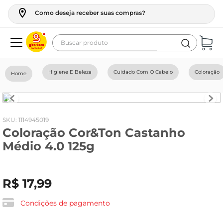
Como deseja receber suas compras?
Buscar produto
Termos mais buscados
Higiene E Beleza
Cuidado Com O Cabelo
Coloração
geladeira
maquina lavar
fogao
:
1114945019
Coloração Cor&Ton Castanho
café
Médio 4.0 125g
cerveja
frango
R$
17
,
99
leite
vinho
Condições de pagamento
celular