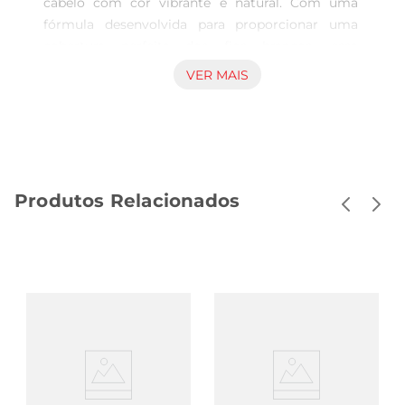
cabelo com cor vibrante e natural. Com uma 
fórmula desenvolvida para proporcionar uma 
cobertura perfeita dos fios brancos, essa 
coloração oferece resultados duradouros e uma 
VER MAIS
aparência saudável. A embalagem de 125g é 
prática e suficiente para uma aplicação completa, 
permitindo que você renove seu visual no 
conforto da sua casa.

Fórmula enriquecida paracuidados capilares  

Produtos Relacionados
A coloração CorTon não é apenas sobre cor