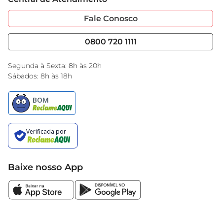
Sobre Privacidade
Garantia Estendida
Portal do Fornecedo
Código de Ética
Fale Conosco
Nossas Lojas
Serviços
Cencosud Media
Blog GBarbosa
0800 720 1111
Black Friday
Encarte do Dia
Segunda à Sexta: 8h às 20h
Sábados: 8h às 18h
Baixe nosso App