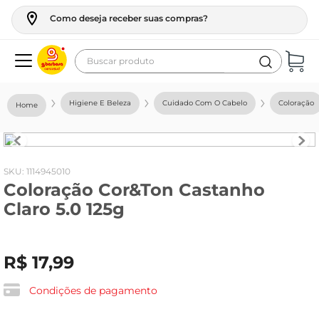
Como deseja receber suas compras?
Buscar produto
Termos mais buscados
Higiene E Beleza
Cuidado Com O Cabelo
Coloração
geladeira
maquina lavar
fogao
:
1114945010
Coloração Cor&Ton Castanho
café
Claro 5.0 125g
cerveja
frango
R$
17
,
99
leite
vinho
Condições de pagamento
leite pó