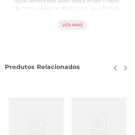
opção perfeita para quem deseja mudar o visual 
de forma prática e eficaz. Com uma fórmula 
desenvolvida para proporcionar uma cobertura 
uniforme dos fios, este produto é ideal para quem 
VER MAIS
busca um tom castanho claro que realce a beleza 
natural dos cabelos. A embalagem de 125g é 
compacta e fácil de manusear, permitindo que 
você faça a aplicação em casa com total conforto.

Fórmula enriquecida para cuidar dos fios  

Produtos Relacionados
A coloração CorTon não é apenas sobre cor