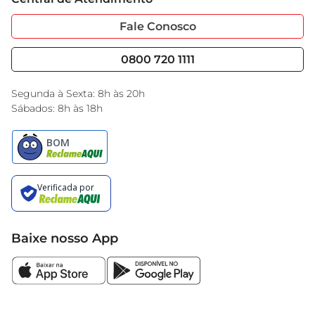
Sobre Privacidade
Garantia Estendida
Portal do Fornecedo
Código de Ética
Fale Conosco
Nossas Lojas
Serviços
Cencosud Media
Blog GBarbosa
0800 720 1111
Black Friday
Encarte do Dia
Segunda à Sexta: 8h às 20h
Sábados: 8h às 18h
Baixe nosso App