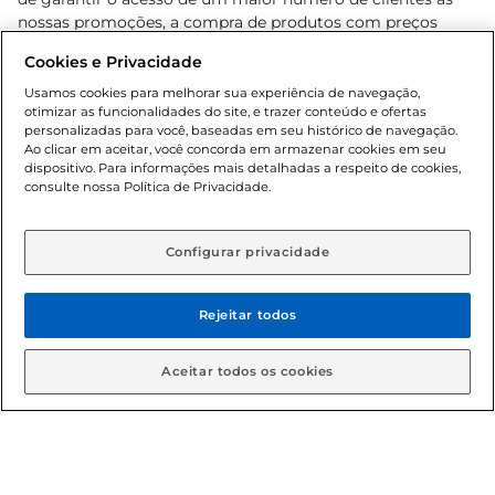
nossas promoções, a compra de produtos com preços
promocionais poderá ter sua quantidade limitada por
Cookies e Privacidade
cliente. Os preços, ofertas e condições são exclusivos para
o e-commerce e válidos durante o dia de hoje, podendo
Usamos cookies para melhorar sua experiência de navegação,
otimizar as funcionalidades do site, e trazer conteúdo e ofertas
sofrer alterações sem prévia notificação. Proibida a venda
personalizadas para você, baseadas em seu histórico de navegação.
de bebidas alcoólicas para menores de 18 anos, conforme
Ao clicar em aceitar, você concorda em armazenar cookies em seu
Lei n.º 8069/90, art. 81, inciso II (Estatuto da Criança e do
dispositivo. Para informações mais detalhadas a respeito de cookies,
Adolescente). Preços e condições exclusivos para o
consulte nossa Política de Privacidade.
www.gbarbosa.com.br
, podendo sofrer alterações sem
aviso prévio. O valor mínimo para as compras on-line é de
R$ 80,00.
Configurar privacidade
Rejeitar todos
© 2026 Copyright. Todos os direitos
reservados Gbarbosa.
Aceitar todos os cookies
Cencosud Brasil Comercial SA.CNPJ sob n° 39.346.861/0350-38 .
Sediada na Av. das Nações Unidas, 12.995, 21º andar, CEP: