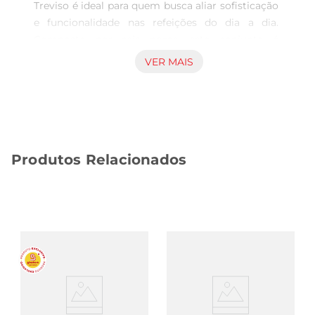
Treviso é ideal para quem busca aliar sofisticação 
e funcionalidade nas refeições do dia a dia. 
Composto por seis peças, este conjunto é 
perfeito para famílias ou para receber amigos, 
VER MAIS
garantindo que todos tenham utensílios de 
qualidade à disposição. A cor vermelha vibrante 
traz um toque de modernidade e charme à sua 
mesa, tornando cada refeição uma experiência 
especial.

Produtos Relacionados
Design Atraente e Funcionalidade  

As colheres Simonaggio Treviso não são apenas 
bonitas, mas também projetadas para 
proporcionar conforto durante o uso. Seu 
formato ergonômico se adapta bem à mão, 
facilitando o manuseio e tornando cada refeição 
mais agradável. Além disso, o acabamento em 
material de alta qualidade assegura durabilidade 
e resistência ao desgaste, permitindo que você 
desfrute de suas colheres por muito mais tempo.
