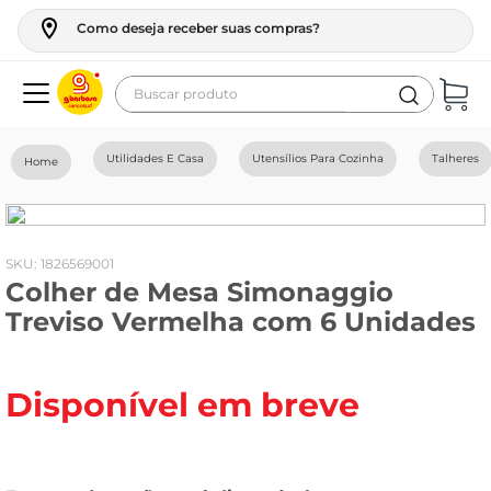
Como deseja receber suas compras?
Buscar produto
Termos mais buscados
Utilidades E Casa
Utensílios Para Cozinha
Talheres
geladeira
maquina lavar
fogao
:
1826569001
Colher de Mesa Simonaggio
café
Treviso Vermelha com 6 Unidades
cerveja
frango
Disponível em breve
leite
vinho
leite pó