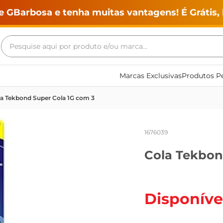
e GBarbosa e tenha muitas vantagens! É Grátis, 
Pesquise aqui por produto e/ou marca...
Termos mais buscados
Marcas Exclusivas
Produtos Pe
geladeira
a Tekbond Super Cola 1G com 3
maquina lavar
fogao
1676039
café
Cola Tekbon
cerveja
frango
vinho
Disponíve
leite
tv