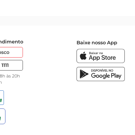
endimento
Baixe nosso App
osco
1111
 8h às 20h
h