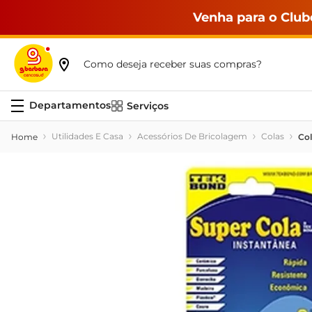
Venha para o Club
Como deseja receber suas compras?
Serviços
Utilidades E Casa
Acessórios De Bricolagem
Colas
Col