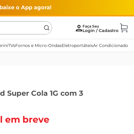
baixe o App agora!
rini
TVs
Fornos e Micro-Ondas
Eletroportáteis
Ar Condicionado
d Super Cola 1G com 3
l em breve