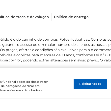
lítica de troca e devolução
Política de entrega
válido é o do carrinho de compras. Fotos ilustrativas. Compras 
de garantir o acesso de um maior número de clientes as nossa
 Os preços, ofertas e condições são exclusivos para o e-commerc
ebidas alcoólicas para menores de 18 anos, conforme Lei n.º 8069/
bosa.com.br
, podendo sofrer alterações sem aviso prévio. O va
funcionalidades do site, e trazer
Rejeitar todos
 de navegação. Ao clicar em
informações mais detalhadas a
8 . Sediada na Av. das Nações Unidas, 12.995, 21º andar, CEP: 04.578-000, 