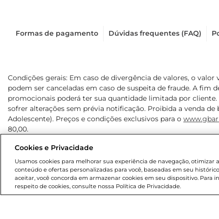
Formas de pagamento
Dúvidas frequentes (FAQ)
Po
Condições gerais: Em caso de divergência de valores, o valor 
podem ser canceladas em caso de suspeita de fraude. A fim 
promocionais poderá ter sua quantidade limitada por cliente.
sofrer alterações sem prévia notificação. Proibida a venda de b
Adolescente). Preços e condições exclusivos para o
www.gbar
80,00.
Cookies e Privacidade
© 2025 Copyright. Todos os direitos reservados Gbarbosa.
Usamos cookies para melhorar sua experiência de navegação, otimizar as 
conteúdo e ofertas personalizadas para você, baseadas em seu histórico
aceitar, você concorda em armazenar cookies em seu dispositivo. Para 
respeito de cookies, consulte nossa Política de Privacidade.
Cencosud Brasil Comercial SA.CNPJ sob n° 39.346.861/0350-3