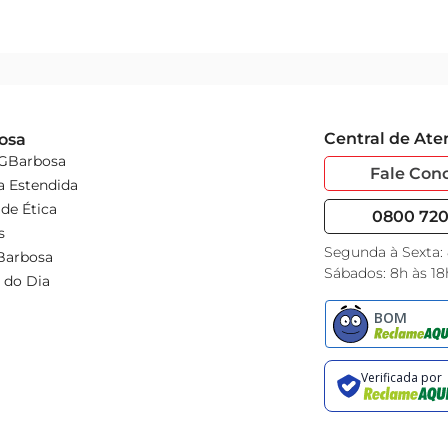
Central de At
osa
 GBarbosa
Fale Con
a Estendida
de Ética
0800 720 
s
Segunda à Sexta:
Barbosa
Sábados: 8h às 18
 do Dia