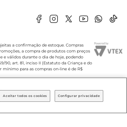
sujeitas a confirmação de estoque. Compras
s promoções, a compra de produtos com preços
e e válidos durante o dia de hoje, podendo
90, art. 81, inciso II (Estatuto da Criança e do
lor mínimo para as compras on-line é de R$
Aceitar todos os cookies
Configurar privacidade
Bairro Brooklin Paulista, na cidade de São Paulo - SP.