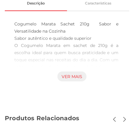
Descrição
Características
Cogumelo Marata Sachet 210g  Sabor e 
Versatilidade na Cozinha

Sabor autêntico e qualidade superior  

O Cogumelo Marata em sachet de 210g é a 
escolha ideal para quem busca praticidade e um 
toque especial nas receitas do dia a dia. Com um 
sabor inconfundível e textura delicada, esses 
cogumelos são perfeitos para complementar 
VER MAIS
pratos variados, desde saladas até massas e 
risotos. A embalagem em sachet garante frescor 
e facilidade no armazenamento, permitindo que 
você tenha sempre à mão um ingrediente que 
eleva o nível das suas preparações.

Produtos Relacionados
Praticidade no preparo  

Com o Cogumelo Marata, você pode criar pratos 
saborosos sem complicações. Eles já vêm 