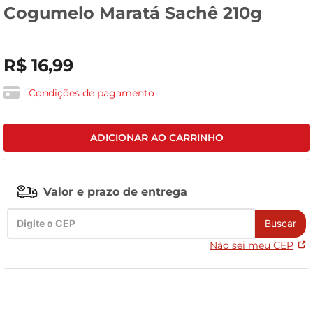
Cogumelo Maratá Sachê 210g
leite pó
R$
16
,
99
Condições de pagamento
ADICIONAR AO CARRINHO
Valor e prazo de entrega
Buscar
Não sei meu CEP