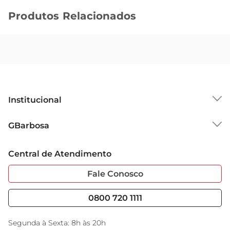
Produtos Relacionados
Institucional
Sobre o GBarbosa
GBarbosa
Grupo Cencosud
Trabalhe Conosco
Cartão GBarbosa
Central de Atendimento
Sobre Privacidade
Garantia Estendida
Portal do Fornecedo
Código de Ética
Fale Conosco
Nossas Lojas
Serviços
Cencosud Media
Blog GBarbosa
0800 720 1111
Black Friday
Encarte do Dia
Segunda à Sexta: 8h às 20h