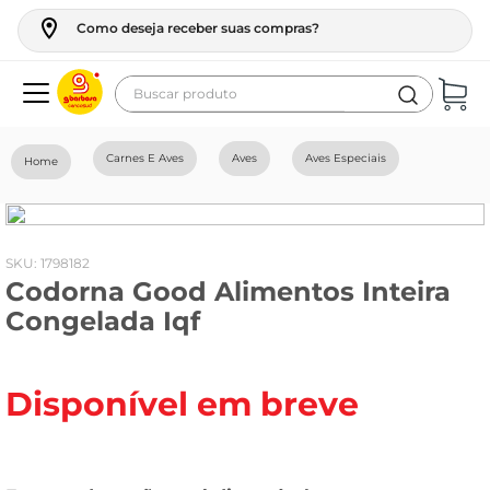
Como deseja receber suas compras?
Buscar produto
Termos mais buscados
Carnes E Aves
Aves
Aves Especiais
geladeira
maquina lavar
fogao
:
1798182
Codorna Good Alimentos Inteira
café
Congelada Iqf
cerveja
frango
Disponível em breve
leite
vinho
celular