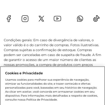
Condições gerais: Em caso de divergência de valores, o
valor válido é o do carrinho de compras. Fotos ilustrativas.
Compras sujeitas a confirmação de estoque. Compras
podem ser canceladas em caso de suspeita de fraude. A fim
de garantir o acesso de um maior número de clientes as
nossas promoções, a compra de produtos com preços
promocionais poderá ter sua quantidade limitada por
Cookies e Privacidade
cliente. Os preços, ofertas e condições são exclusivos para
o e-commerce e válidos durante o dia de hoje, podendo
Usamos cookies para melhorar sua experiência de navegação,
otimizar as funcionalidades do site, e trazer conteúdo e ofertas
sofrer alterações sem prévia notificação. Proibida a venda
personalizadas para você, baseadas em seu histórico de navegação.
de bebidas alcoólicas para menores de 18 anos, conforme
Ao clicar em aceitar, você concorda em armazenar cookies em seu
Lei n.º 8069/90, art. 81, inciso II (Estatuto da Criança e do
dispositivo. Para informações mais detalhadas a respeito de cookies,
Adolescente). Preços e condições exclusivos para o
consulte nossa Política de Privacidade.
www.gbarbosa.com.br
, podendo sofrer alterações sem