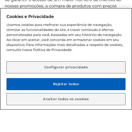
nossas promoções, a compra de produtos com preços
promocionais poderá ter sua quantidade limitada por
Cookies e Privacidade
cliente. Os preços, ofertas e condições são exclusivos para
o e-commerce e válidos durante o dia de hoje, podendo
Usamos cookies para melhorar sua experiência de navegação,
otimizar as funcionalidades do site, e trazer conteúdo e ofertas
sofrer alterações sem prévia notificação. Proibida a venda
personalizadas para você, baseadas em seu histórico de navegação.
de bebidas alcoólicas para menores de 18 anos, conforme
Ao clicar em aceitar, você concorda em armazenar cookies em seu
Lei n.º 8069/90, art. 81, inciso II (Estatuto da Criança e do
dispositivo. Para informações mais detalhadas a respeito de cookies,
Adolescente). Preços e condições exclusivos para o
consulte nossa Política de Privacidade.
www.gbarbosa.com.br
, podendo sofrer alterações sem
aviso prévio. O valor mínimo para as compras on-line é de
R$ 80,00.
Configurar privacidade
Rejeitar todos
© 2026 Copyright. Todos os direitos
reservados Gbarbosa.
Aceitar todos os cookies
Cencosud Brasil Comercial SA.CNPJ sob n° 39.346.861/0350-38 .
Sediada na Av. das Nações Unidas, 12.995, 21º andar, CEP: