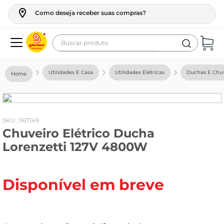
Como deseja receber suas compras?
Buscar produto
Termos mais buscados
Utilidades E Casa
Utilidades Elétricas
Duchas E Chuv
geladeira
maquina lavar
fogao
:
1167149
Chuveiro Elétrico Ducha
café
Lorenzetti 127V 4800W
cerveja
frango
Disponível em breve
leite
vinho
leite pó