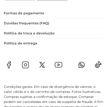
tornandoa uma escolha prática para qualquer 
banheiro.

A Ducha Bella Lorenzetti Ultra 4T é mais do que 
Formas de pagamento
um simples acessório de banheiro
Dúvidas frequentes (FAQ)
Política de troca e devolução
Política de entrega
Condições gerais: Em caso de divergência de valores, o
valor válido é o do carrinho de compras. Fotos ilustrativas.
Compras sujeitas a confirmação de estoque. Compras
podem ser canceladas em caso de suspeita de fraude. A fim
de garantir o acesso de um maior número de clientes as