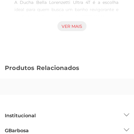
A Ducha Bella Lorenzetti Ultra 4T é a escolha 
ideal para quem busca um banho revigorante e 
confortável. Com potência de 4800 Watts, este 
modelo proporciona um aquecimento rápido e 
VER MAIS
eficiente, garantindo a temperatura perfeita para 
o seu banho, mesmo nos dias mais frios. Seu 
design moderno e funcional se adapta a 
diferentes estilos de banheiro, trazendo um novo 
ar ao ambiente.

Produtos Relacionados
Tecnologia e facilidade de uso  

Equipado com a tecnologia de aquecimento que 
a Lorenzetti oferece, a Ducha Bella Ultra 4T 
permite que você escolha entre diferentes 
temperaturas, adaptandose às suas preferências 
pessoais. O controle de temperatura é simples e 
intuitivo, proporcionando uma experiência de uso 
Institucional
descomplicada. Além disso, a instalação é prática, 
permitindo que você aproveite rapidamente os 
Sobre o GBarbosa
GBarbosa
benefícios dessa ducha em sua casa.
