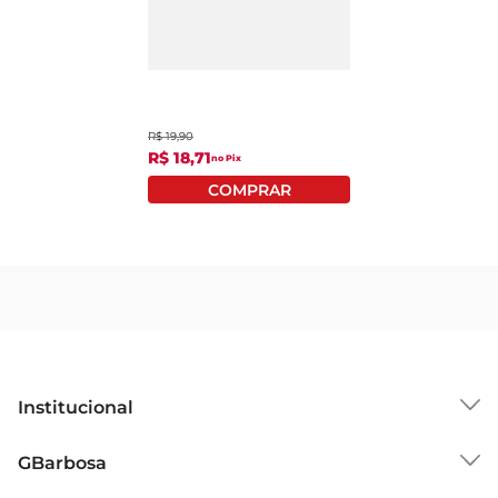
Carvão Econ Briquete
3Kg
R$
19
,
90
R$
18
,
71
no Pix
Institucional
Sobre o GBarbosa
GBarbosa
Grupo Cencosud