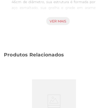
46cm de diâmetro, sua estrutura é formada por 
aço esmaltado, sua grelha e grade em arame 
cromado, pés em alumínio e rodinhas e ponteiras 
em polipropileno para maior segurança e 
VER MAIS
qualidade. Prática e bonita, ela ocupa pouco 
espaço para guardar e é de fácil manuseio, 
garantindo praticidade nos momentos de 
confraternização que o churrasco proporciona. 
Garanta já sua Churrasqueira Guarapari e 
Produtos Relacionados
surpreenda seus convidados