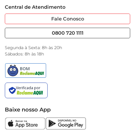
Trabalhe Conosco
Cartão GBarbosa
Central de Atendimento
Sobre Privacidade
Garantia Estendida
Portal do Fornecedo
Código de Ética
Fale Conosco
Nossas Lojas
Serviços
Cencosud Media
Blog GBarbosa
0800 720 1111
Black Friday
Encarte do Dia
Segunda à Sexta: 8h às 20h
Sábados: 8h às 18h
Baixe nosso App