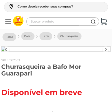
Como deseja receber suas compras?
Buscar produto
Termos mais buscados
Bazar
Lazer
Churrasqueira
geladeira
maquina lavar
fogao
:
1167563
Churrasqueira a Bafo Mor
café
Guarapari
cerveja
frango
Disponível em breve
vinho
leite
tv