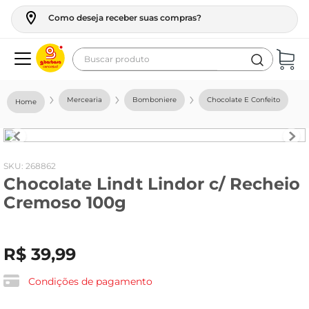
Como deseja receber suas compras?
Buscar produto
Termos mais buscados
Mercearia
Bomboniere
Chocolate E Confeito
geladeira
maquina lavar
fogao
:
268862
Chocolate Lindt Lindor c/ Recheio
café
Cremoso 100g
cerveja
frango
R$
39
,
99
leite
vinho
Condições de pagamento
leite pó