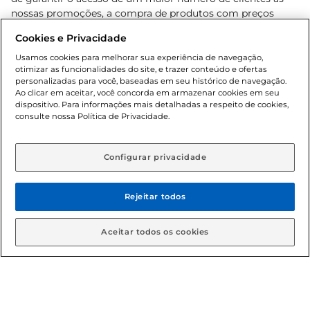
nossas promoções, a compra de produtos com preços
promocionais poderá ter sua quantidade limitada por
Cookies e Privacidade
cliente. Os preços, ofertas e condições são exclusivos para
o e-commerce e válidos durante o dia de hoje, podendo
Usamos cookies para melhorar sua experiência de navegação,
otimizar as funcionalidades do site, e trazer conteúdo e ofertas
sofrer alterações sem prévia notificação. Proibida a venda
personalizadas para você, baseadas em seu histórico de navegação.
de bebidas alcoólicas para menores de 18 anos, conforme
Ao clicar em aceitar, você concorda em armazenar cookies em seu
Lei n.º 8069/90, art. 81, inciso II (Estatuto da Criança e do
dispositivo. Para informações mais detalhadas a respeito de cookies,
Adolescente). Preços e condições exclusivos para o
consulte nossa Política de Privacidade.
www.gbarbosa.com.br
, podendo sofrer alterações sem
aviso prévio. O valor mínimo para as compras on-line é de
R$ 80,00.
Configurar privacidade
Rejeitar todos
© 2026 Copyright. Todos os direitos
reservados Gbarbosa.
Aceitar todos os cookies
Cencosud Brasil Comercial SA.CNPJ sob n° 39.346.861/0350-38 .
Sediada na Av. das Nações Unidas, 12.995, 21º andar, CEP: