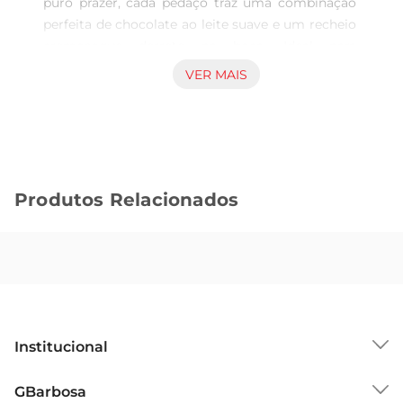
puro prazer, cada pedaço traz uma combinação 
perfeita de chocolate ao leite suave e um recheio 
cremosoque derrete na boca. Ideal para 
momentos de indulgência, esse chocolate é 
VER MAIS
perfeito para saborear sozinho ou compartilhar 
com quem você ama.

Qualidade Premium da Lindt  

Reconhecida mundialmente pela excelência em 
chocolates, a Lindt utiliza apenas os melhores 
Produtos Relacionados
ingredientes em suas receitas. O Chocolate Suíço 
Lindt Milk Lindor é elaborado com cacau 
selecionado, garantindo um sabor rico e 
autêntico. A textura aveludada e o recheio 
irresistível fazem desse chocolate uma escolha 
sofisticada para os apreciadores.

Versatilidade e Ocasiões de Uso  

Institucional
Esse chocolate é ideal para diversas ocasiões. Seja 
como um presente especial, um mimo para si 
Sobre o GBarbosa
GBarbosa
mesmo ou paraacompanhar um café ou chá, o 
Grupo Cencosud