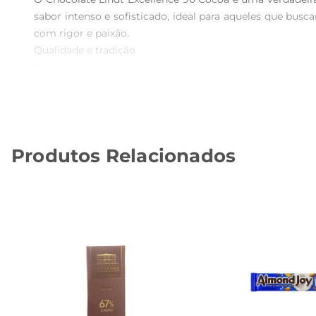
sabor intenso e sofisticado, ideal para aqueles que bu
com rigor e paixão.

Qualidade e tradição  

Produzido pela renomada marca Lindt, este chocolate
excelência de seus produtos, e o Excellence 90 Cocoa
aveludada que derrete na boca.

Versatilidade no consumo  

Este chocolate é perfeito para diversas ocasiões. Pode
Produtos Relacionados
Experimente adicionálo a sobremesas, como mousses ou 
Benefícios do cacau  

Além do sabor inigualável, o chocolate amargo é conh
cardiovascular quando consumido com moderação. O Cho
sem abrir mão do prazer.

Embalagem prática e elegante  

A embalagem de 100g é ideal para levar a qualquer lu
design elegante reflete a sofisticação do produto, torn