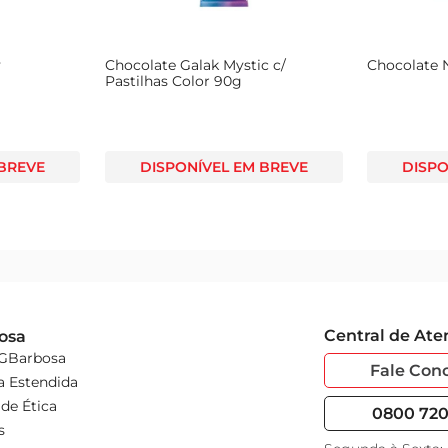
y
Chocolate Galak Mystic c/
Chocolate 
Pastilhas Color 90g
 BREVE
DISPONÍVEL EM BREVE
DISPO
Central de At
osa
 GBarbosa
Fale Con
a Estendida
de Ética
0800 720 
s