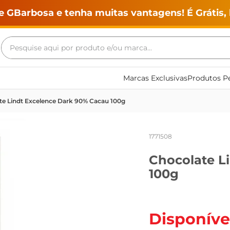
e GBarbosa e tenha muitas vantagens! É Grátis, 
Pesquise aqui por produto e/ou marca...
Termos mais buscados
Marcas Exclusivas
Produtos Pe
geladeira
te Lindt Excelence Dark 90% Cacau 100g
maquina lavar
fogao
1771508
café
Chocolate L
cerveja
100g
frango
vinho
leite
Disponíve
tv