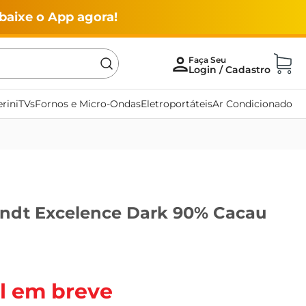
baixe o App agora!
rini
TVs
Fornos e Micro-Ondas
Eletroportáteis
Ar Condicionado
indt Excelence Dark 90% Cacau
l em breve