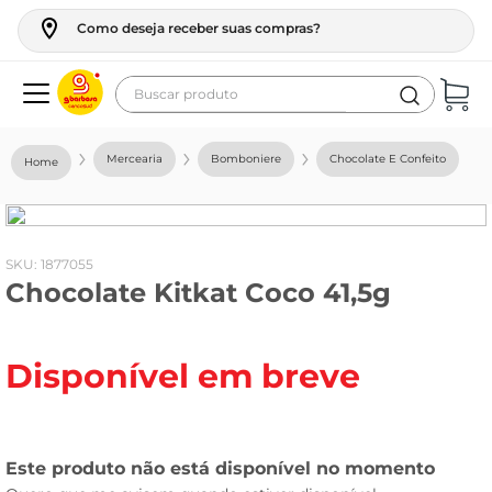
Como deseja receber suas compras?
Buscar produto
Termos mais buscados
Mercearia
Bomboniere
Chocolate E Confeito
geladeira
maquina lavar
fogao
:
1877055
Chocolate Kitkat Coco 41,5g
café
cerveja
Disponível em breve
frango
leite
vinho
leite pó