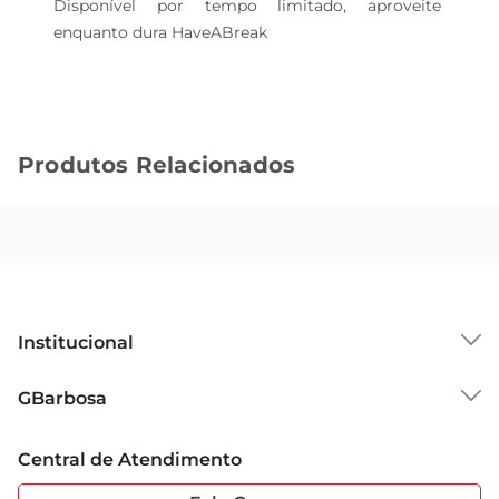
Disponível por tempo limitado, aproveite 
enquanto dura HaveABreak
Produtos Relacionados
Institucional
Sobre o GBarbosa
GBarbosa
Grupo Cencosud
Trabalhe Conosco
Cartão GBarbosa
Central de Atendimento
Sobre Privacidade
Garantia Estendida
Portal do Fornecedo
Código de Ética