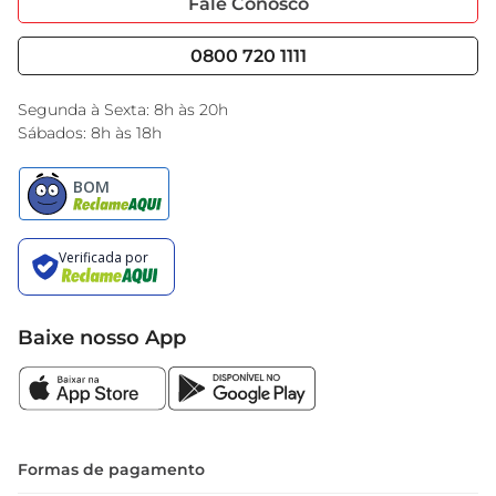
Fale Conosco
Nossas Lojas
Serviços
Cencosud Media
Blog GBarbosa
0800 720 1111
Black Friday
Encarte do Dia
Segunda à Sexta: 8h às 20h
Sábados: 8h às 18h
Baixe nosso App
Formas de pagamento