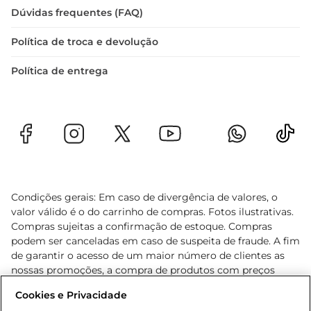
Dúvidas frequentes (FAQ)
Política de troca e devolução
Política de entrega
Condições gerais: Em caso de divergência de valores, o
valor válido é o do carrinho de compras. Fotos ilustrativas.
Compras sujeitas a confirmação de estoque. Compras
podem ser canceladas em caso de suspeita de fraude. A fim
de garantir o acesso de um maior número de clientes as
nossas promoções, a compra de produtos com preços
promocionais poderá ter sua quantidade limitada por
Cookies e Privacidade
cliente. Os preços, ofertas e condições são exclusivos para