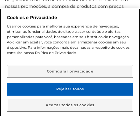
nossas promoções, a compra de produtos com preços
promocionais poderá ter sua quantidade limitada por
Cookies e Privacidade
cliente. Os preços, ofertas e condições são exclusivos para
o e-commerce e válidos durante o dia de hoje, podendo
Usamos cookies para melhorar sua experiência de navegação,
otimizar as funcionalidades do site, e trazer conteúdo e ofertas
sofrer alterações sem prévia notificação. Proibida a venda
personalizadas para você, baseadas em seu histórico de navegação.
de bebidas alcoólicas para menores de 18 anos, conforme
Ao clicar em aceitar, você concorda em armazenar cookies em seu
Lei n.º 8069/90, art. 81, inciso II (Estatuto da Criança e do
dispositivo. Para informações mais detalhadas a respeito de cookies,
Adolescente). Preços e condições exclusivos para o
consulte nossa Política de Privacidade.
www.gbarbosa.com.br
, podendo sofrer alterações sem
aviso prévio. O valor mínimo para as compras on-line é de
R$ 80,00.
Configurar privacidade
Rejeitar todos
© 2026 Copyright. Todos os direitos
reservados Gbarbosa.
Aceitar todos os cookies
Cencosud Brasil Comercial SA.CNPJ sob n° 39.346.861/0350-38 .
Sediada na Av. das Nações Unidas, 12.995, 21º andar, CEP: