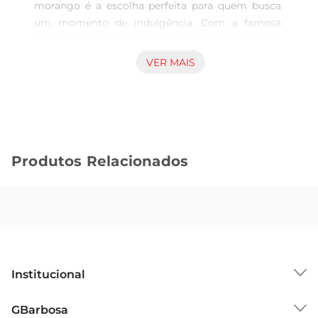
morango é a escolha perfeita para quem busca 
um momento de indulgência. Com a famosa 
suavidade do chocolate Milka, esta barracombina 
a cremosidade do chocolate ao leite com 
VER MAIS
pedaços de morango, criando uma explosão de 
sabores que encanta o paladar. Ideal para um 
lanche a qualquer hora do dia ou para 
compartilhar com amigos e familiares.

Qualidade e tradição Milka  

Produtos Relacionados
A marca Milka é sinônimo de qualidade e 
tradição. Produzido com ingredientes 
selecionados, o chocolate é elaborado com leite 
de vacas que pastam em regiões alpinas, 
garantindo um sabor autêntico e uma textura 
aveludada. Cada pedaço da barra é um convite a 
um momento de prazer, seja em uma pausa no 
Institucional
trabalho ou em um encontro especial.

Versatilidade de uso  

Sobre o GBarbosa
GBarbosa
Além de ser uma delícia por si só, a Chocolate 