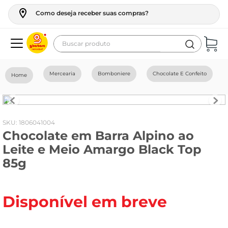
Como deseja receber suas compras?
Buscar produto
Termos mais buscados
Mercearia
Bomboniere
Chocolate E Confeito
geladeira
maquina lavar
fogao
:
1806041004
Chocolate em Barra Alpino ao
café
Leite e Meio Amargo Black Top
cerveja
85g
frango
leite
Disponível em breve
vinho
leite pó