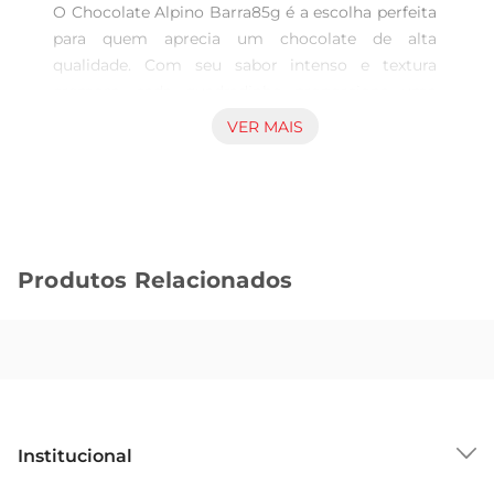
O Chocolate Alpino Barra85g é a escolha perfeita 
para quem aprecia um chocolate de alta 
qualidade. Com seu sabor intenso e textura 
cremosa, cada quadradinho proporciona uma 
explosão de prazer a cada mordida. Ideal para 
VER MAIS
momentos de indulgência, esse chocolate é 
perfeito para acompanhar um café, um lanche da 
tarde ou até mesmo para ser saboreado sozinho.

Ingredientes selecionados para um chocolate 
especial  

Produtos Relacionados
Produzido com ingredientes de alta qualidade, o 
Chocolate Alpino é conhecido por seu sabor 
inconfundível. Sua receita combina o melhor do 
chocolate ao leite com um recheio cremoso, 
resultando em uma barra que derrete na boca. 
Além disso, a embalagem prática de 85g é ideal 
para levar na bolsa ou na mochila, garantindo que 
Institucional
você tenha sempre um momento de prazer à 
mão.
