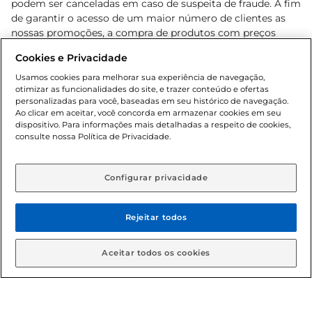
podem ser canceladas em caso de suspeita de fraude. A fim
de garantir o acesso de um maior número de clientes as
nossas promoções, a compra de produtos com preços
promocionais poderá ter sua quantidade limitada por
Cookies e Privacidade
cliente. Os preços, ofertas e condições são exclusivos para
o e-commerce e válidos durante o dia de hoje, podendo
Usamos cookies para melhorar sua experiência de navegação,
otimizar as funcionalidades do site, e trazer conteúdo e ofertas
sofrer alterações sem prévia notificação. Proibida a venda
personalizadas para você, baseadas em seu histórico de navegação.
de bebidas alcoólicas para menores de 18 anos, conforme
Ao clicar em aceitar, você concorda em armazenar cookies em seu
Lei n.º 8069/90, art. 81, inciso II (Estatuto da Criança e do
dispositivo. Para informações mais detalhadas a respeito de cookies,
Adolescente). Preços e condições exclusivos para o
consulte nossa Política de Privacidade.
www.gbarbosa.com.br
, podendo sofrer alterações sem
aviso prévio. O valor mínimo para as compras on-line é de
R$ 80,00.
Configurar privacidade
Rejeitar todos
© 2026 Copyright. Todos os direitos
reservados Gbarbosa.
Aceitar todos os cookies
Cencosud Brasil Comercial SA.CNPJ sob n° 39.346.861/0350-38 .