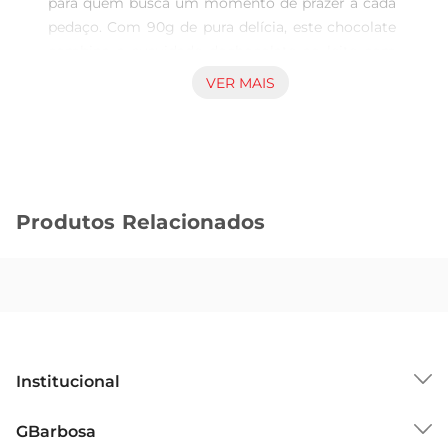
para quem busca um momento de prazer a cada 
pedaço. Com 90g de pura delícia, este chocolate 
combina a suavidade dochocolate ao leite com 
um recheio trufado que derrete na boca, 
VER MAIS
proporcionando uma experiência única e 
envolvente. Ideal para compartilhar ou para 
aqueles momentos de indulgência pessoal, este 
produto é um convite ao sabor.

Qualidade Nestlé em cada mordida  

Produtos Relacionados
Reconhecida por sua tradição e qualidade, a 
Nestlé traz um produto que reflete seu 
compromisso com a excelência. O chocolate é 
elaborado com ingredientes selecionados, 
garantindo não apenas um sabor marcante, mas 
também uma textura cremosa que encanta a 
todos. Cada barra é cuidadosamente produzida 
Institucional
para oferecer uma experiência de consumo que 
vai além do comum, tornando cada momento 
Sobre o GBarbosa
GBarbosa
especial.

Grupo Cencosud