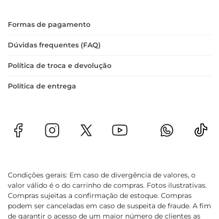
longe da luz direta.

Aprecie com moderação  

Formas de pagamento
Embora seja uma tentação, é importante lembrar 
que o consumo deve ser equilibrado. O Chocolate 
Dúvidas frequentes (FAQ)
Nestlé Trufado é uma opção deliciosa, mas deve 
Política de troca e devolução
ser degustado com consciência, permitindo que 
você desfrute de cada pedaço sem excessos. 
Política de entrega
Experimente e descubra como um simples 
chocolate pode transformar seu dia.
Condições gerais: Em caso de divergência de valores, o
valor válido é o do carrinho de compras. Fotos ilustrativas.
Compras sujeitas a confirmação de estoque. Compras
podem ser canceladas em caso de suspeita de fraude. A fim
de garantir o acesso de um maior número de clientes as