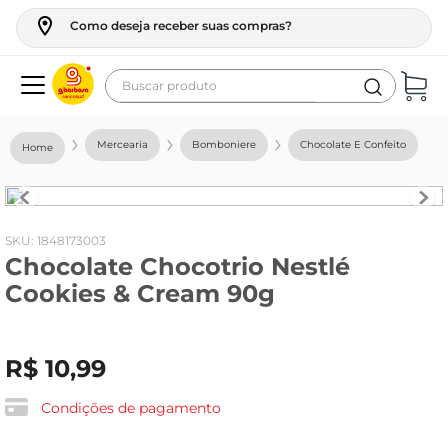
Como deseja receber suas compras?
Buscar produto
Termos mais buscados
Mercearia
Bomboniere
Chocolate E Confeito
geladeira
maquina lavar
fogao
:
1848173003
Chocolate Chocotrio Nestlé
café
Cookies & Cream 90g
cerveja
frango
R$
10
,
99
leite
vinho
Condições de pagamento
leite pó