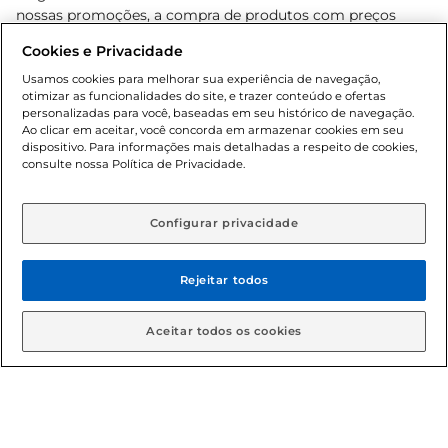
nossas promoções, a compra de produtos com preços
promocionais poderá ter sua quantidade limitada por
Cookies e Privacidade
cliente. Os preços, ofertas e condições são exclusivos para
o e-commerce e válidos durante o dia de hoje, podendo
Usamos cookies para melhorar sua experiência de navegação,
otimizar as funcionalidades do site, e trazer conteúdo e ofertas
sofrer alterações sem prévia notificação. Proibida a venda
personalizadas para você, baseadas em seu histórico de navegação.
de bebidas alcoólicas para menores de 18 anos, conforme
Ao clicar em aceitar, você concorda em armazenar cookies em seu
Lei n.º 8069/90, art. 81, inciso II (Estatuto da Criança e do
dispositivo. Para informações mais detalhadas a respeito de cookies,
Adolescente). Preços e condições exclusivos para o
consulte nossa Política de Privacidade.
www.gbarbosa.com.br
, podendo sofrer alterações sem
aviso prévio. O valor mínimo para as compras on-line é de
R$ 80,00.
Configurar privacidade
Rejeitar todos
© 2026 Copyright. Todos os direitos
reservados Gbarbosa.
Aceitar todos os cookies
Cencosud Brasil Comercial SA.CNPJ sob n° 39.346.861/0350-38 .
Sediada na Av. das Nações Unidas, 12.995, 21º andar, CEP: