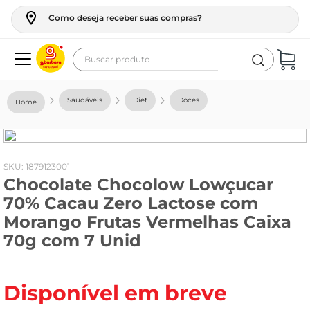
Como deseja receber suas compras?
Buscar produto
Termos mais buscados
Saudáveis
Diet
Doces
geladeira
maquina lavar
fogao
:
1879123001
Chocolate Chocolow Lowçucar
café
70% Cacau Zero Lactose com
cerveja
Morango Frutas Vermelhas Caixa
frango
70g com 7 Unid
leite
vinho
Disponível em breve
leite pó