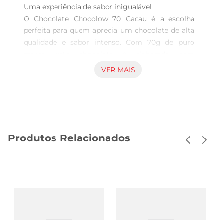
Uma experiência de sabor inigualável  

O Chocolate Chocolow 70 Cacau é a escolha 
perfeita para quem aprecia um chocolate de alta 
qualidade e sabor intenso. Com 70g de puro 
prazer, este chocolate é elaborado com 
ingredientes selecionados, proporcionando uma 
VER MAIS
combinação equilibrada entre o amargo do 
cacau e a suavidadeda lactose. Ideal para 
momentos de indulgência ou para acompanhar 
um café, ele promete agradar até os paladares 
mais exigentes.

Produtos Relacionados
Qualidade e ingredientes cuidadosamente 
escolhidos  

Este chocolate é produzido com cacau de alta 
qualidade, garantindo um sabor ricoe autêntico. 
A presença da lactose confere uma textura 
cremosa e um leve toque de doçura, tornandoo 
uma opção versátil para diversas ocasiões. Seja 
para um lanche rápido, um presente especial ou 