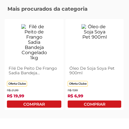
Mais procurados da categoria
Filé De Peito De Frango
Óleo De Soja Soya Pet
Sadia Bandeja
900ml
Congelado 1kg
Oferta Clube
Oferta Clube
R$
21
,
99
R$
7
,
99
R$
19
,
99
R$
6
,
99