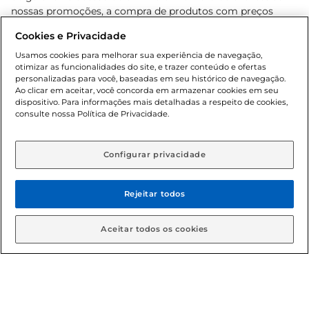
nossas promoções, a compra de produtos com preços
promocionais poderá ter sua quantidade limitada por
Cookies e Privacidade
cliente. Os preços, ofertas e condições são exclusivos para
o e-commerce e válidos durante o dia de hoje, podendo
Usamos cookies para melhorar sua experiência de navegação,
otimizar as funcionalidades do site, e trazer conteúdo e ofertas
sofrer alterações sem prévia notificação. Proibida a venda
personalizadas para você, baseadas em seu histórico de navegação.
de bebidas alcoólicas para menores de 18 anos, conforme
Ao clicar em aceitar, você concorda em armazenar cookies em seu
Lei n.º 8069/90, art. 81, inciso II (Estatuto da Criança e do
dispositivo. Para informações mais detalhadas a respeito de cookies,
Adolescente). Preços e condições exclusivos para o
consulte nossa Política de Privacidade.
www.gbarbosa.com.br
, podendo sofrer alterações sem
aviso prévio. O valor mínimo para as compras on-line é de
R$ 80,00.
Configurar privacidade
Rejeitar todos
© 2026 Copyright. Todos os direitos
reservados Gbarbosa.
Aceitar todos os cookies
Cencosud Brasil Comercial SA.CNPJ sob n° 39.346.861/0350-38 .
Sediada na Av. das Nações Unidas, 12.995, 21º andar, CEP: