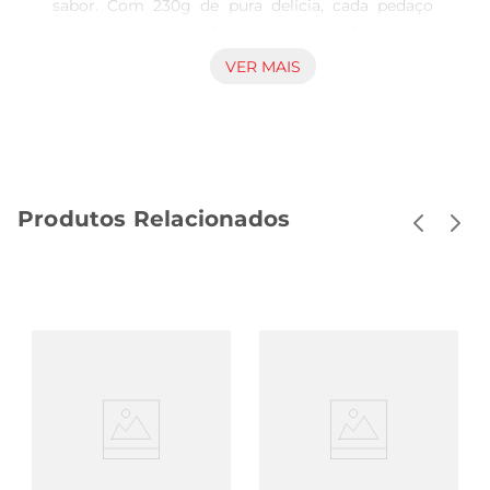
sabor. Com 230g de pura delícia, cada pedaço 
traz uma combinação irresistível de frutas que 
vai encantar o seu paladar. Ideal para 
VER MAIS
compartilhar com amigos ou saborear sozinho, 
esse chiclete proporciona uma experiência única 
a cada mastigada.

Textura e qualidade que fazem a diferença  

Feito com ingredientes de alta qualidade, o 
Produtos Relacionados
Chicle Fini apresenta uma textura macia e 
agradável, que se adapta facilmente à sua 
mastigação. A consistência do chiclete 
garanteque você possa desfrutar do sabor por 
muito mais tempo, tornando cada momento 
ainda mais especial. É a opção ideal para quem 
aprecia um produto que une qualidade e sabor 
em um só lugar.

Perfeito para qualquer ocasião  

Seja em festas, reuniões ou simplesmente para 
um lanche durante o dia, o Chicle Fini Salada de 