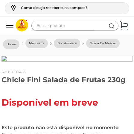
Como deseja receber suas compras?
Buscar produto
Termos mais buscados
Mercearia
Bomboniere
Goma De Mascar
geladeira
maquina lavar
fogao
:
1883453
Chicle Fini Salada de Frutas 230g
café
cerveja
Disponível em breve
frango
vinho
leite
tv