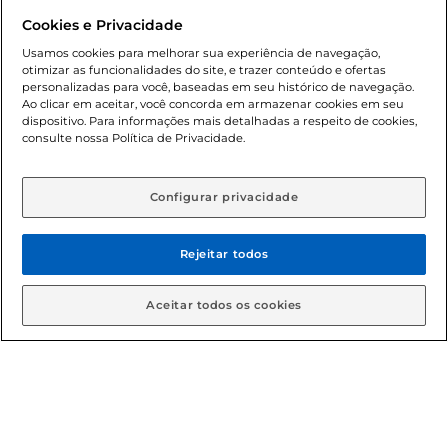
promocionais poderá ter sua quantidade limitada por
Cookies e Privacidade
cliente. Os preços, ofertas e condições são exclusivos para
o e-commerce e válidos durante o dia de hoje, podendo
Usamos cookies para melhorar sua experiência de navegação,
otimizar as funcionalidades do site, e trazer conteúdo e ofertas
sofrer alterações sem prévia notificação. Proibida a venda
personalizadas para você, baseadas em seu histórico de navegação.
de bebidas alcoólicas para menores de 18 anos, conforme
Ao clicar em aceitar, você concorda em armazenar cookies em seu
Lei n.º 8069/90, art. 81, inciso II (Estatuto da Criança e do
dispositivo. Para informações mais detalhadas a respeito de cookies,
Adolescente). Preços e condições exclusivos para o
consulte nossa Política de Privacidade.
www.gbarbosa.com.br
, podendo sofrer alterações sem
aviso prévio. O valor mínimo para as compras on-line é de
R$ 80,00.
Configurar privacidade
Rejeitar todos
© 2026 Copyright. Todos os direitos
reservados Gbarbosa.
Aceitar todos os cookies
Cencosud Brasil Comercial SA.CNPJ sob n° 39.346.861/0350-38 .
Sediada na Av. das Nações Unidas, 12.995, 21º andar, CEP:
04.578-000, Bairro Brooklin Paulista, na cidade de São Paulo -
SP.