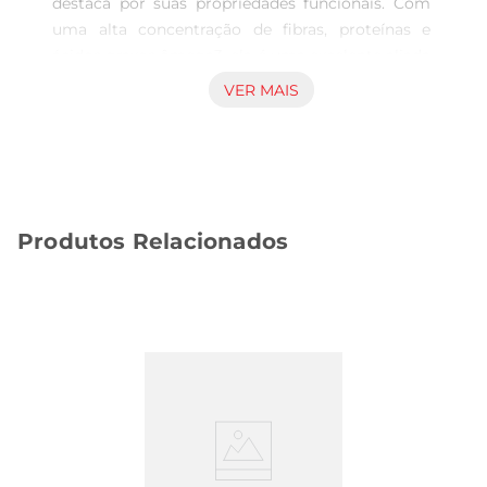
destaca por suas propriedades funcionais. Com 
uma alta concentração de fibras, proteínas e 
ácidos graxos ômega3, ela é uma excelente aliada 
para quem busca uma alimentação equilibrada. O 
VER MAIS
consumo regular de chia pode contribuir para a 
saúde cardiovascular, auxiliar na digestão e 
promover a sensação de saciedade, tornandose 
uma opção ideal para quem deseja manter uma 
dieta saudável.

Produtos Relacionados
Versatilidade na Cozinha  

As sementes de chia da Vitalin são 
extremamente versáteis e podem ser facilmente 
incorporadas em diversas receitas. Você pode 
adicionálas a smoothies, iogurtes, saladas ou até 
mesmo em preparações de pães e bolos. Sua 
capacidade de absorver água e formar um gel 
quando hidratadas também permite que sejam 
utilizadas como substituto de ovos em receitas 
veganas, oferecendo uma textura interessante e 