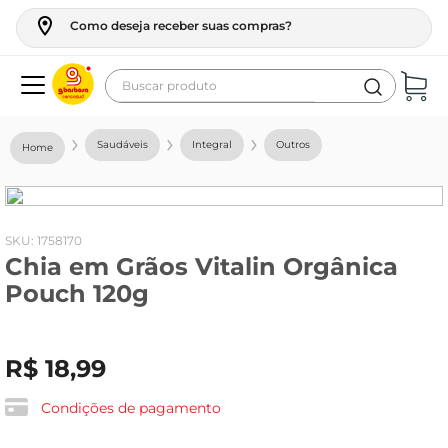
Como deseja receber suas compras?
Buscar produto
Termos mais buscados
Saudáveis
Integral
Outros
geladeira
maquina lavar
fogao
:
1758170
Chia em Grãos Vitalin Orgânica
café
Pouch 120g
cerveja
frango
R$
18
,
99
leite
vinho
Condições de pagamento
leite pó