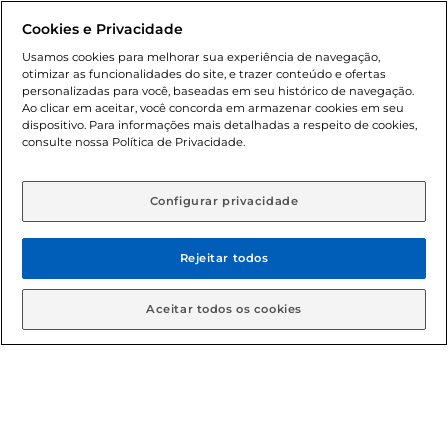
promocionais poderá ter sua quantidade limitada por
Cookies e Privacidade
cliente. Os preços, ofertas e condições são exclusivos para
o e-commerce e válidos durante o dia de hoje, podendo
Usamos cookies para melhorar sua experiência de navegação,
otimizar as funcionalidades do site, e trazer conteúdo e ofertas
sofrer alterações sem prévia notificação. Proibida a venda
personalizadas para você, baseadas em seu histórico de navegação.
de bebidas alcoólicas para menores de 18 anos, conforme
Ao clicar em aceitar, você concorda em armazenar cookies em seu
Lei n.º 8069/90, art. 81, inciso II (Estatuto da Criança e do
dispositivo. Para informações mais detalhadas a respeito de cookies,
Adolescente). Preços e condições exclusivos para o
consulte nossa Política de Privacidade.
www.gbarbosa.com.br
, podendo sofrer alterações sem
aviso prévio. O valor mínimo para as compras on-line é de
R$ 80,00.
Configurar privacidade
Rejeitar todos
© 2026 Copyright. Todos os direitos
reservados Gbarbosa.
Aceitar todos os cookies
Cencosud Brasil Comercial SA.CNPJ sob n° 39.346.861/0350-38 .
Sediada na Av. das Nações Unidas, 12.995, 21º andar, CEP:
04.578-000, Bairro Brooklin Paulista, na cidade de São Paulo -