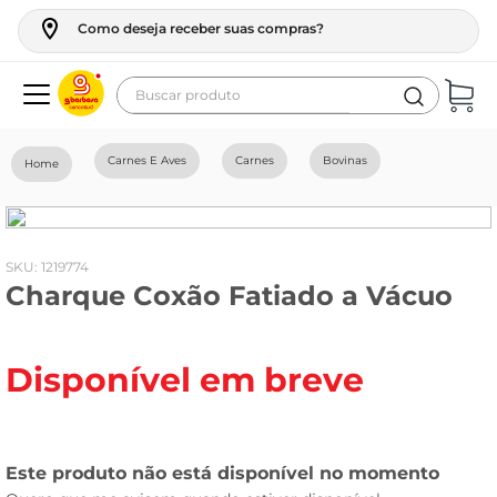
Como deseja receber suas compras?
Buscar produto
Termos mais buscados
Carnes E Aves
Carnes
Bovinas
geladeira
maquina lavar
fogao
:
1219774
Charque Coxão Fatiado a Vácuo
café
cerveja
Disponível em breve
frango
leite
vinho
leite pó