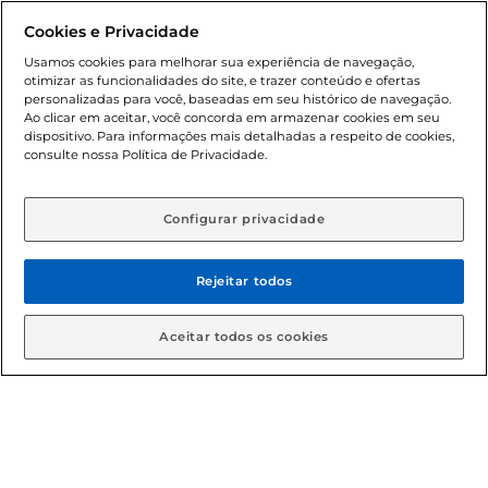
promocionais poderá ter sua quantidade limitada por
Cookies e Privacidade
cliente. Os preços, ofertas e condições são exclusivos para
o e-commerce e válidos durante o dia de hoje, podendo
Usamos cookies para melhorar sua experiência de navegação,
otimizar as funcionalidades do site, e trazer conteúdo e ofertas
sofrer alterações sem prévia notificação. Proibida a venda
personalizadas para você, baseadas em seu histórico de navegação.
de bebidas alcoólicas para menores de 18 anos, conforme
Ao clicar em aceitar, você concorda em armazenar cookies em seu
Lei n.º 8069/90, art. 81, inciso II (Estatuto da Criança e do
dispositivo. Para informações mais detalhadas a respeito de cookies,
Adolescente). Preços e condições exclusivos para o
consulte nossa Política de Privacidade.
www.gbarbosa.com.br
, podendo sofrer alterações sem
aviso prévio. O valor mínimo para as compras on-line é de
R$ 80,00.
Configurar privacidade
Rejeitar todos
© 2026 Copyright. Todos os direitos
reservados Gbarbosa.
Aceitar todos os cookies
Cencosud Brasil Comercial SA.CNPJ sob n° 39.346.861/0350-38 .
Sediada na Av. das Nações Unidas, 12.995, 21º andar, CEP:
04.578-000, Bairro Brooklin Paulista, na cidade de São Paulo -