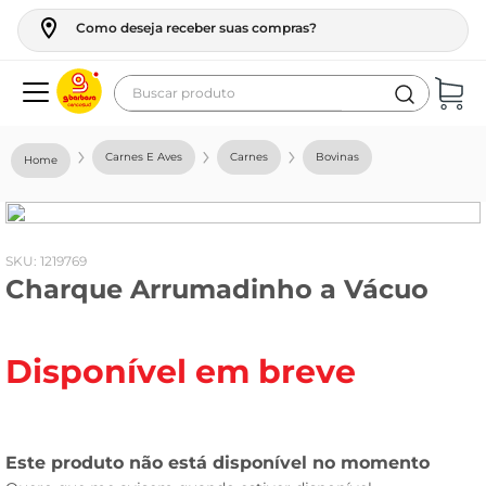
Como deseja receber suas compras?
Buscar produto
Termos mais buscados
Carnes E Aves
Carnes
Bovinas
geladeira
maquina lavar
fogao
:
1219769
Charque Arrumadinho a Vácuo
café
cerveja
Disponível em breve
frango
leite
vinho
leite pó