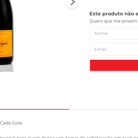
leite pó
Cada Gole

cional para quem busca um toque de sofisticação em suas cel