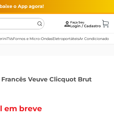
baixe o App agora!
rini
TVs
Fornos e Micro-Ondas
Eletroportáteis
Ar Condicionado
rancês Veuve Clicquot Brut
l em breve