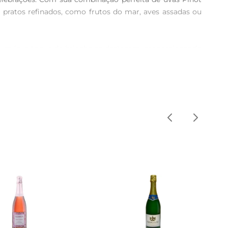
 pratos refinados, como frutos do mar, aves assadas ou 
 e um leve toque de brioche se destacam, proporcionando 
 de especiarias que convidam a um brinde especial. Cada 
o. Sua efervescência vibrante e o acabamento elegante 
ut é sempre uma adição memorávelà sua mesa.

l fresco e escuro, na posição vertical. A temperatura 