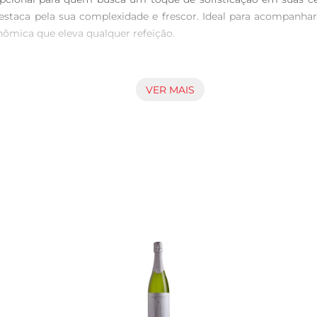
staca pela sua complexidade e frescor. Ideal para acompanhar
ômica que eleva qualquer refeição.

abores rica e envolvente. Notas de frutas cítricas, maçã verde
u aromaé igualmente cativante, com nuances florais e um toque
VER MAIS
son Veuve Clicquot.

iões, desde um jantar romântico até uma festa de aniversári
ais. Seja em uma taça ou em um coquetel, o Veuve Clicquot Br
omendase armazenar o Champagne Veuve Clicquot Brut em um loca
s borbulhas e aromas se destaquem ao serem apreciados.