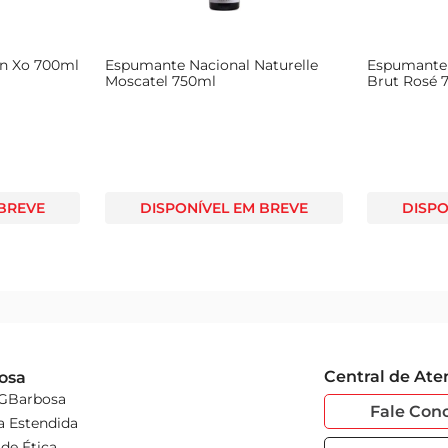
n Xo 700ml
Espumante Nacional Naturelle
Espumante 
Moscatel 750ml
Brut Rosé 
 BREVE
DISPONÍVEL EM BREVE
DISPO
Central de At
osa
 GBarbosa
Fale Con
a Estendida
de Ética