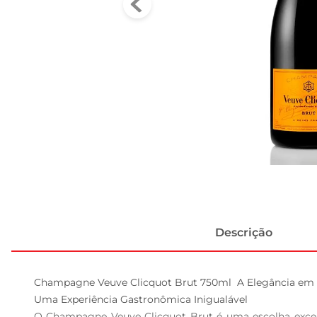
Descrição
Champagne Veuve Clicquot Brut 750ml  A Elegância em 
Uma Experiência Gastronômica Inigualável  

O Champagne Veuve Clicquot Brut é uma escolha excep