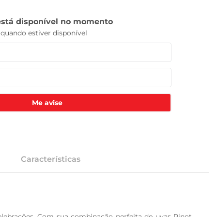
Me avise
Características
ebrações. Com sua combinação perfeita de uvas Pinot 