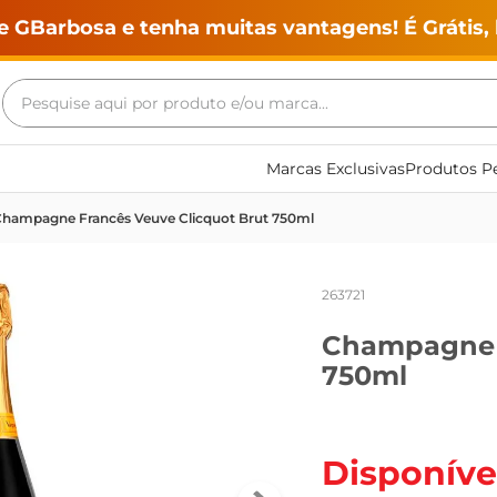
e GBarbosa e tenha muitas vantagens! É Grátis, 
Pesquise aqui por produto e/ou marca...
Termos mais buscados
Marcas Exclusivas
Produtos Pe
geladeira
hampagne Francês Veuve Clicquot Brut 750ml
maquina lavar
fogao
263721
café
Champagne F
cerveja
750ml
frango
vinho
leite
Disponíve
tv