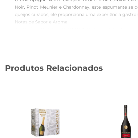
Noir, Pinot Meunier e Chardonnay, este espumante se de
queijos curados, ele proporciona uma experiência gastron
Notas de Sabor e Aroma  

Ao servir, o Veuve Clicquot Brut revela uma paleta de s
um equilíbrio perfeito entre frescor e profundidade. Se
gole é uma celebraçãoda tradição e do savoirfaire da Mai
Versatilidade e Ocasiões  

Este champagne é versátil e se adapta a diversas ocas
Produtos Relacionados
tornamno a escolha ideal para brindar momentos especi
Recomendações de Armazenamento  

Para preservar suas características excepcionais, rec
ideal para servir é entre 6°C e 8°C, garantindo que sua