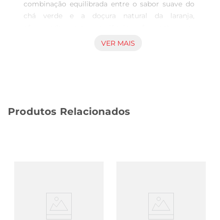
combinação equilibrada entre o sabor suave do 
chá verde e a doçura natural da laranja, 
oferecendo uma experiência refrescante sem 
adição de açúcar. Essa bebida é ideal para quem 
VER MAIS
busca uma opção saborosa que acompanha bem 
momentos de pausa e hidratação ao longo do 
dia. Versatilidade para diferentes ocasiões Sem 
açúcar e com ingredientes selecionados, este chá 
é uma alternativa funcional para quem deseja 
Produtos Relacionados
consumir uma bebida leve, que pode ser 
consumida gelada ou em temperatura ambiente. 
Seu formato de 1 litro permite o uso em diversas 
situações, desde o consumo individual até 
reuniões informais, promovendo praticidade e 
sabor ao alcance. Características que facilitam o 
consumo O envase mantém a qualidade e frescor 
do chá, garantindoque o sabor da combinação 
entre chá verde e laranja seja preservado até o 
momento do consumo. A bebida é adequada 