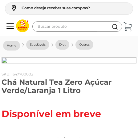
Como deseja receber suas compras?
Buscar produto
Termos mais buscados
Saudáveis
Diet
Outros
geladeira
maquina lavar
fogao
:
1647700002
Chá Natural Tea Zero Açúcar
café
Verde/Laranja 1 Litro
cerveja
frango
Disponível em breve
leite
vinho
leite pó