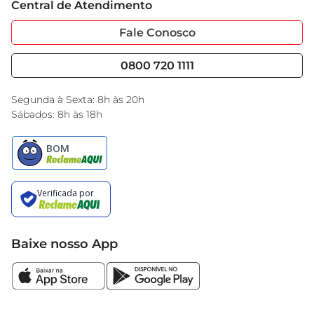
Central de Atendimento
Sobre Privacidade
Garantia Estendida
Portal do Fornecedo
Código de Ética
Fale Conosco
Nossas Lojas
Serviços
Cencosud Media
Blog GBarbosa
0800 720 1111
Black Friday
Encarte do Dia
Segunda à Sexta: 8h às 20h
Sábados: 8h às 18h
Baixe nosso App