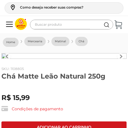
Como deseja receber suas compras?
Buscar produto
Termos mais buscados
Mercearia
Matinal
Chá
geladeira
maquina lavar
fogao
:
1108805
Chá Matte Leão Natural 250g
café
cerveja
R$
15
,
99
frango
vinho
Condições de pagamento
leite
tv
ADICIONAR AO CARRINHO