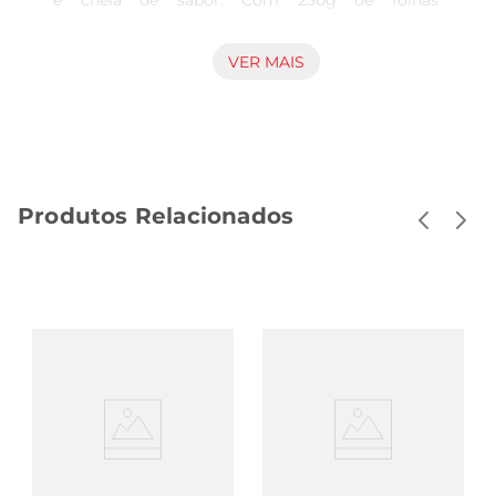
e cheia de sabor. Com 250g de folhas 
selecionadas, esse chá proporciona uma 
experiência única, ideal para momentos de 
VER MAIS
descontração ou para acompanhar o seu dia a 
dia. O sabor autêntico do mate é uma tradição 
que encanta e energiza, trazendo um toque 
especial a qualquer ocasião.

Qualidade e frescor em cada xícara  

Produtos Relacionados
Produzido a partirde folhas de ervamate de alta 
qualidade, o Chá Mate Leão Natural garante 
frescor e um sabor marcante. Ao preparar sua 
infusão, vocênotará a intensidade do aroma e a 
cor vibrante que caracterizam essa bebida. É uma 
opção versátil que pode ser servida quente ou 
fria, permitindo que você aproveite o melhor do 
mate em qualquer estação do ano.

Benefícios que vão além do sabor  

Além de seu gosto inconfundível, o chá mate é 
conhecido por suas propriedades energizantes e 