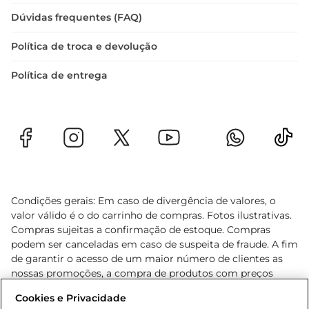
Dúvidas frequentes (FAQ)
Política de troca e devolução
Política de entrega
Condições gerais: Em caso de divergência de valores, o
valor válido é o do carrinho de compras. Fotos ilustrativas.
Compras sujeitas a confirmação de estoque. Compras
podem ser canceladas em caso de suspeita de fraude. A fim
de garantir o acesso de um maior número de clientes as
nossas promoções, a compra de produtos com preços
promocionais poderá ter sua quantidade limitada por
Cookies e Privacidade
cliente. Os preços, ofertas e condições são exclusivos para