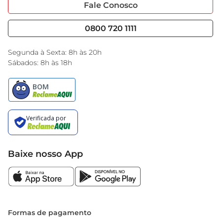
Portal do Fornecedo
Código de Ética
Fale Conosco
Dessa forma, você garante que cada xícara seja 
Nossas Lojas
Serviços
sempre uma experiência agradável e revigorante.
Cencosud Media
Blog GBarbosa
0800 720 1111
Black Friday
Encarte do Dia
Segunda à Sexta: 8h às 20h
Sábados: 8h às 18h
Baixe nosso App
Formas de pagamento