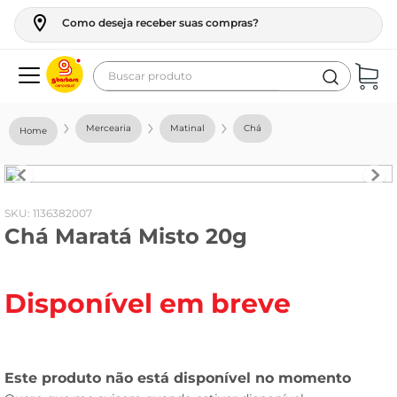
Como deseja receber suas compras?
Buscar produto
Termos mais buscados
Mercearia
Matinal
Chá
geladeira
maquina lavar
fogao
:
1136382007
Chá Maratá Misto 20g
café
cerveja
Disponível em breve
frango
vinho
leite
tv