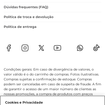
Dúvidas frequentes (FAQ)
Política de troca e devolução
Política de entrega
Condições gerais: Em caso de divergência de valores, o
valor válido é o do carrinho de compras. Fotos ilustrativas.
Compras sujeitas a confirmação de estoque. Compras
podem ser canceladas em caso de suspeita de fraude. A fim
de garantir o acesso de um maior número de clientes as
nossas promoções, a compra de produtos com preços
promocionais poderá ter sua quantidade limitada por
Cookies e Privacidade
cliente. Os preços, ofertas e condições são exclusivos para