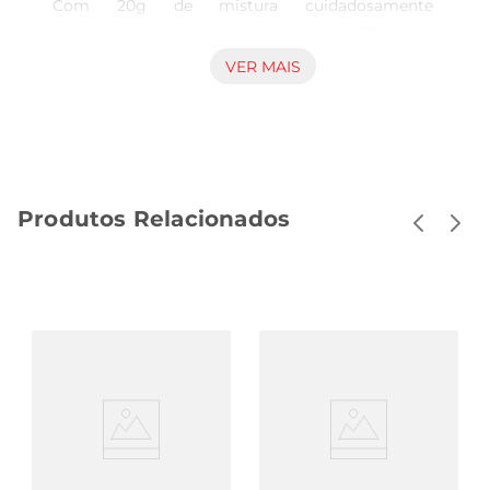
Com 20g de mistura cuidadosamente 
selecionada, cada embalagem contém 10 sachês 
que proporcionam uma experiência única a cada 
VER MAIS
xícara. Ideal para momentos de relaxamento ou 
para acompanhar aquele lanche especial, este chá 
combina o melhor dos sabores tradicionais com 
a praticidade que você precisa no dia a dia.

Qualidade e Praticidade  

Produtos Relacionados
Os sachês de Chá Marata são projetados para 
facilitar o preparo, permitindo que você desfrute 
de uma bebida quente em poucos minutos. 
Basta adicionar água quente e aguardar alguns 
instantes para saborear um chá aromático e 
delicioso. A qualidade dos ingredientes utilizados 
garante um sabor autêntico e uma infusão 
perfeita, tornando cada xícara uma verdadeira 
pausa para o paladar.

Versatilidade de Uso  

Este chá é perfeito para diversas ocasiões. Seja 