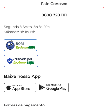
Portal do Fornecedo
Código de Ética
Fale Conosco
Nossas Lojas
Serviços
Cencosud Media
Blog GBarbosa
0800 720 1111
Black Friday
Encarte do Dia
Segunda à Sexta: 8h às 20h
Sábados: 8h às 18h
Baixe nosso App
Formas de pagamento