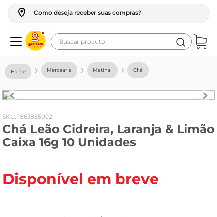
Como deseja receber suas compras?
Buscar produto
Termos mais buscados
Mercearia
Matinal
Chá
geladeira
maquina lavar
fogao
:
1863855002
Chá Leão Cidreira, Laranja & Limão
café
Caixa 16g 10 Unidades
cerveja
frango
Disponível em breve
leite
vinho
leite pó