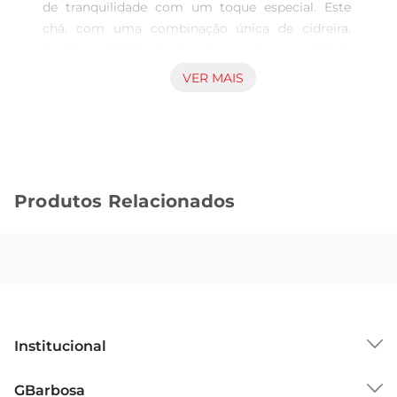
de tranquilidade com um toque especial. Este 
chá, com uma combinação única de cidreira, 
laranja e limão, proporciona uma experiência 
refrescante, realçando o sabor natural das ervas e 
VER MAIS
frutas em cada xícara. Com excelentes 
propriedades aromáticas, é perfeito para 
qualquer hora do dia, seja para relaxar após um 
longo dia ou para acompanhar uma deliciosa 
refeição.

Produtos Relacionados
Uma Dose de Sabor Natural

Cada caixa contém 10 unidades, ideal para quem 
aprecia o sabor autêntico das ervas. A mistura de 
cidreira, laranja e limão traz um equilíbrio perfeito 
entre frescor e suavidade. Esta combinação é 
voltada especialmente para aqueles que desejam 
algo além do convencional, oferecendo uma 
Institucional
opção saborosa para os amantes de chás. As 
ervas são selecionadas com cuidado, garantindo 
Sobre o GBarbosa
GBarbosa
qualidade e um sabor inigualável.
