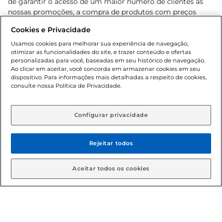
de garantir o acesso de um maior número de clientes as
nossas promoções, a compra de produtos com preços
promocionais poderá ter sua quantidade limitada por
Cookies e Privacidade
cliente. Os preços, ofertas e condições são exclusivos para
o e-commerce e válidos durante o dia de hoje, podendo
Usamos cookies para melhorar sua experiência de navegação,
otimizar as funcionalidades do site, e trazer conteúdo e ofertas
sofrer alterações sem prévia notificação. Proibida a venda
personalizadas para você, baseadas em seu histórico de navegação.
de bebidas alcoólicas para menores de 18 anos, conforme
Ao clicar em aceitar, você concorda em armazenar cookies em seu
Lei n.º 8069/90, art. 81, inciso II (Estatuto da Criança e do
dispositivo. Para informações mais detalhadas a respeito de cookies,
Adolescente). Preços e condições exclusivos para o
consulte nossa Política de Privacidade.
www.gbarbosa.com.br
, podendo sofrer alterações sem
aviso prévio. O valor mínimo para as compras on-line é de
R$ 80,00.
Configurar privacidade
Rejeitar todos
© 2026 Copyright. Todos os direitos
reservados Gbarbosa.
Aceitar todos os cookies
Cencosud Brasil Comercial SA.CNPJ sob n° 39.346.861/0350-38 .
Sediada na Av. das Nações Unidas, 12.995, 21º andar, CEP: