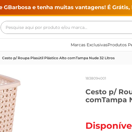
e GBarbosa e tenha muitas vantagens! É Grátis, 
Pesquise aqui por produto e/ou marca...
Termos mais buscados
Marcas Exclusivas
Produtos Pe
geladeira
Cesto p/ Roupa Plasútil Plástico Alto comTampa Nude 32 Litros
maquina lavar
fogao
1838094001
café
Cesto p/ Rou
cerveja
comTampa Nu
frango
leite
vinho
Disponíve
leite pó