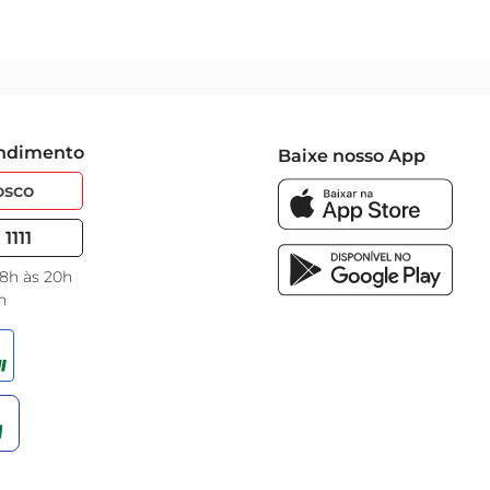
endimento
Baixe nosso App
osco
1111
 8h às 20h
h