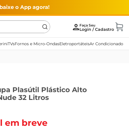
baixe o App agora!
rini
TVs
Fornos e Micro-Ondas
Eletroportáteis
Ar Condicionado
pa Plasútil Plástico Alto
de 32 Litros
l em breve