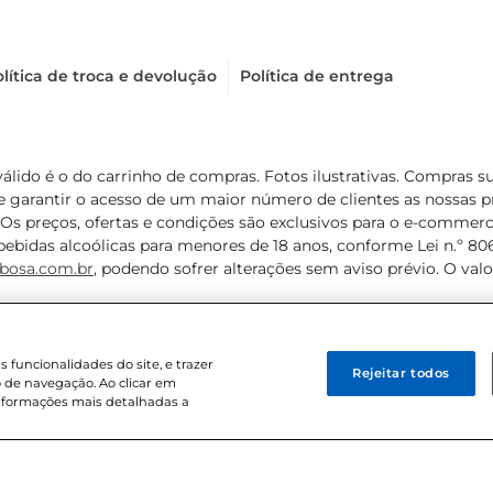
lítica de troca e devolução
Política de entrega
válido é o do carrinho de compras. Fotos ilustrativas. Compras 
de garantir o acesso de um maior número de clientes as nossa
 Os preços, ofertas e condições são exclusivos para o e-commerc
ebidas alcoólicas para menores de 18 anos, conforme Lei n.º 8069/
bosa.com.br
, podendo sofrer alterações sem aviso prévio. O va
funcionalidades do site, e trazer
Rejeitar todos
 de navegação. Ao clicar em
informações mais detalhadas a
8 . Sediada na Av. das Nações Unidas, 12.995, 21º andar, CEP: 04.578-000, 