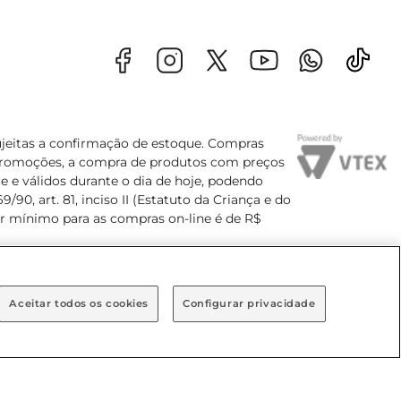
sujeitas a confirmação de estoque. Compras
s promoções, a compra de produtos com preços
e e válidos durante o dia de hoje, podendo
90, art. 81, inciso II (Estatuto da Criança e do
lor mínimo para as compras on-line é de R$
Aceitar todos os cookies
Configurar privacidade
Bairro Brooklin Paulista, na cidade de São Paulo - SP.