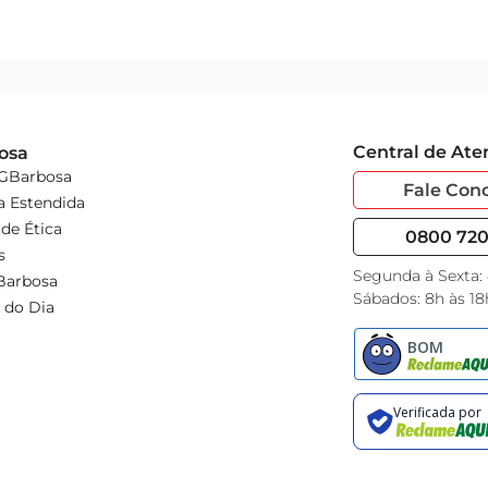
Central de At
osa
 GBarbosa
Fale Con
a Estendida
de Ética
0800 720 
s
Segunda à Sexta:
Barbosa
Sábados: 8h às 18
 do Dia