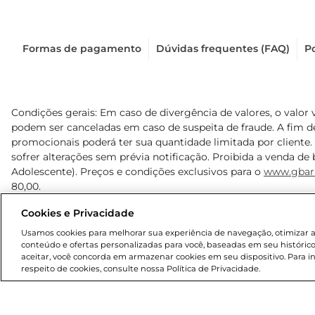
Formas de pagamento
Dúvidas frequentes (FAQ)
Po
Condições gerais: Em caso de divergência de valores, o valor 
podem ser canceladas em caso de suspeita de fraude. A fim 
promocionais poderá ter sua quantidade limitada por cliente.
sofrer alterações sem prévia notificação. Proibida a venda de b
Adolescente). Preços e condições exclusivos para o
www.gbar
80,00.
Cookies e Privacidade
© 2025 Copyright. Todos os direitos reservados Gbarbosa.
Usamos cookies para melhorar sua experiência de navegação, otimizar as 
conteúdo e ofertas personalizadas para você, baseadas em seu histórico
aceitar, você concorda em armazenar cookies em seu dispositivo. Para 
respeito de cookies, consulte nossa Política de Privacidade.
Cencosud Brasil Comercial SA.CNPJ sob n° 39.346.861/0350-3