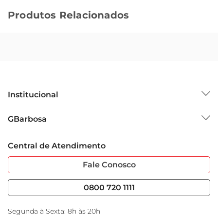
Produtos Relacionados
Institucional
Sobre o GBarbosa
GBarbosa
Grupo Cencosud
Trabalhe Conosco
Cartão GBarbosa
Central de Atendimento
Sobre Privacidade
Garantia Estendida
Portal do Fornecedo
Código de Ética
Fale Conosco
Nossas Lojas
Serviços
Cencosud Media
Blog GBarbosa
0800 720 1111
Black Friday
Encarte do Dia
Segunda à Sexta: 8h às 20h