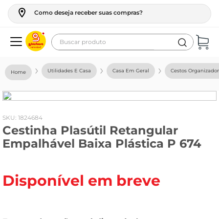
Como deseja receber suas compras?
Buscar produto
Termos mais buscados
Utilidades E Casa
Casa Em Geral
Cestos Organizador
geladeira
maquina lavar
fogao
:
1824684
Cestinha Plasútil Retangular
café
Empalhável Baixa Plástica P 674
cerveja
frango
Disponível em breve
leite
vinho
leite pó