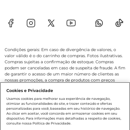
Condições gerais: Em caso de divergência de valores, o
valor válido é o do carrinho de compras. Fotos ilustrativas.
Compras sujeitas a confirmação de estoque. Compras
podem ser canceladas em caso de suspeita de fraude. A fim
de garantir o acesso de um maior número de clientes as
nossas promoções, a compra de produtos com preços
promocionais poderá ter sua quantidade limitada por
Cookies e Privacidade
cliente. Os preços, ofertas e condições são exclusivos para
o e-commerce e válidos durante o dia de hoje, podendo
Usamos cookies para melhorar sua experiência de navegação,
otimizar as funcionalidades do site, e trazer conteúdo e ofertas
sofrer alterações sem prévia notificação. Proibida a venda
personalizadas para você, baseadas em seu histórico de navegação.
de bebidas alcoólicas para menores de 18 anos, conforme
Ao clicar em aceitar, você concorda em armazenar cookies em seu
Lei n.º 8069/90, art. 81, inciso II (Estatuto da Criança e do
dispositivo. Para informações mais detalhadas a respeito de cookies,
Adolescente). Preços e condições exclusivos para o
consulte nossa Política de Privacidade.
www.gbarbosa.com.br
, podendo sofrer alterações sem